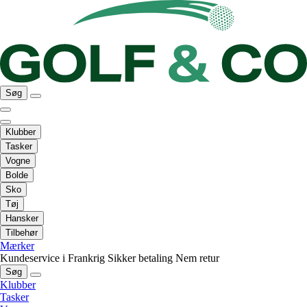
Søg
Klubber
Tasker
Vogne
Bolde
Sko
Tøj
Hansker
Tilbehør
Mærker
Kundeservice i Frankrig
Sikker betaling
Nem retur
Søg
Klubber
Tasker