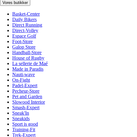
Vores butikker
Basket-Center
Daily Bikers
Direct Running
Direct-Volley
Espace Golf
Foot-Store
Galop Store
Handball-Store
House of Rugby
La sellerie de Maé
Made in Paradis
Nauti-wave
On-Fight
Padel-Expert
Pecheur-Store
Pet and Garden
Slowood Interior
Smash-Expert
Sneak'In
Sneakids
Sport is good
Training-Fit
Trek-Expert