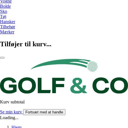
Vogne
Bolde
Sko
Tøj
Hansker
Tilbehør
Mærker
Tilføjer til kurv...
Kurv subtotal
Se min kurv
Fortsæt med at handle
Loading...
Hjem