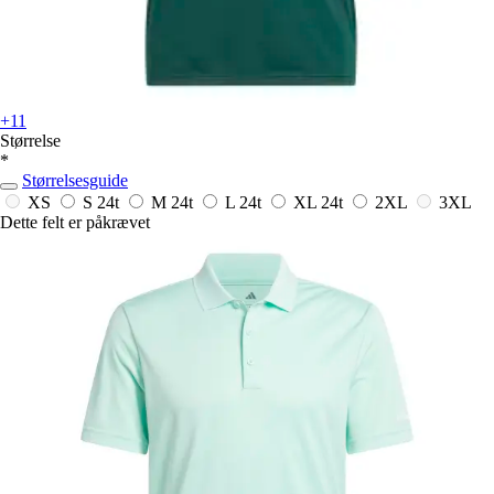
+11
Størrelse
*
Størrelsesguide
XS
S
24t
M
24t
L
24t
XL
24t
2XL
3XL
Dette felt er påkrævet