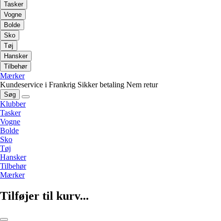
Tasker
Vogne
Bolde
Sko
Tøj
Hansker
Tilbehør
Mærker
Kundeservice i Frankrig
Sikker betaling
Nem retur
Søg
Klubber
Tasker
Vogne
Bolde
Sko
Tøj
Hansker
Tilbehør
Mærker
Tilføjer til kurv...