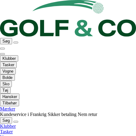
Søg
Klubber
Tasker
Vogne
Bolde
Sko
Tøj
Hansker
Tilbehør
Mærker
Kundeservice i Frankrig
Sikker betaling
Nem retur
Søg
Klubber
Tasker