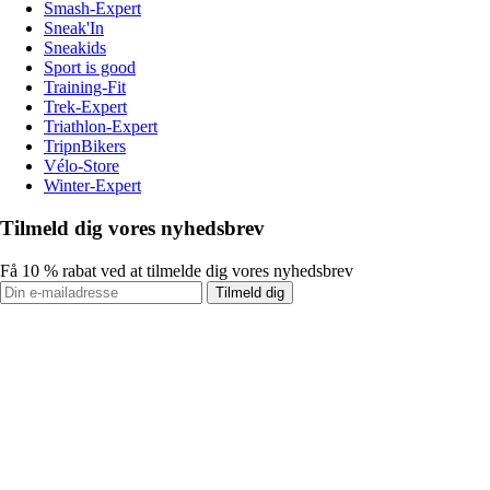
Smash-Expert
Sneak'In
Sneakids
Sport is good
Training-Fit
Trek-Expert
Triathlon-Expert
TripnBikers
Vélo-Store
Winter-Expert
Tilmeld dig vores nyhedsbrev
Få 10 % rabat ved at tilmelde dig vores nyhedsbrev
Tilmeld dig