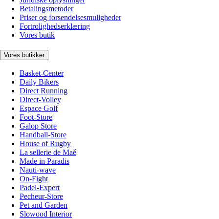
Betalingsmetoder
Priser og forsendelsesmuligheder
Fortrolighedserklæring
Vores butik
Vores butikker
Basket-Center
Daily Bikers
Direct Running
Direct-Volley
Espace Golf
Foot-Store
Galop Store
Handball-Store
House of Rugby
La sellerie de Maé
Made in Paradis
Nauti-wave
On-Fight
Padel-Expert
Pecheur-Store
Pet and Garden
Slowood Interior