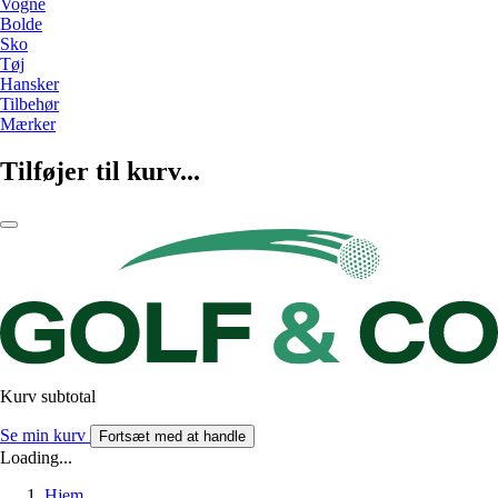
Vogne
Bolde
Sko
Tøj
Hansker
Tilbehør
Mærker
Tilføjer til kurv...
Kurv subtotal
Se min kurv
Fortsæt med at handle
Loading...
Hjem