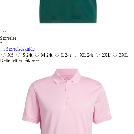
+11
Størrelse
*
Størrelsesguide
XS
S
24t
M
24t
L
24t
XL
24t
2XL
3XL
Dette felt er påkrævet