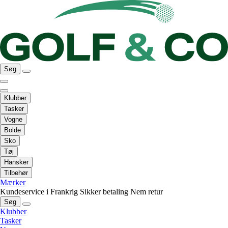
Søg
Klubber
Tasker
Vogne
Bolde
Sko
Tøj
Hansker
Tilbehør
Mærker
Kundeservice i Frankrig
Sikker betaling
Nem retur
Søg
Klubber
Tasker