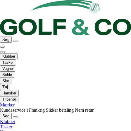
Søg
Klubber
Tasker
Vogne
Bolde
Sko
Tøj
Hansker
Tilbehør
Mærker
Kundeservice i Frankrig
Sikker betaling
Nem retur
Søg
Klubber
Tasker