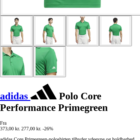
adidas
Polo Core
Performance Primegreen
Fra
373,00 kr.
277,00 kr.
-26%
adidas Core Primegreen-poloshirten tilbyder ydeevne og holdbarhed