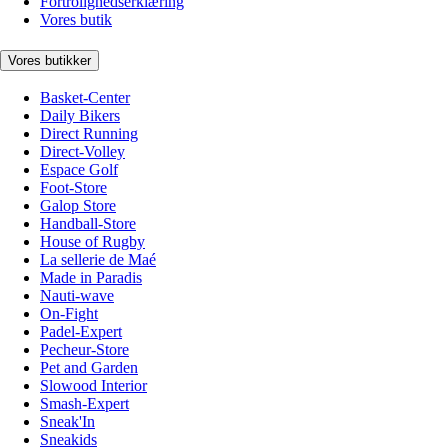
Fortrolighedserklæring
Vores butik
Vores butikker
Basket-Center
Daily Bikers
Direct Running
Direct-Volley
Espace Golf
Foot-Store
Galop Store
Handball-Store
House of Rugby
La sellerie de Maé
Made in Paradis
Nauti-wave
On-Fight
Padel-Expert
Pecheur-Store
Pet and Garden
Slowood Interior
Smash-Expert
Sneak'In
Sneakids