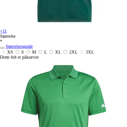
+11
Størrelse
*
Størrelsesguide
XS
S
M
L
XL
2XL
3XL
Dette felt er påkrævet