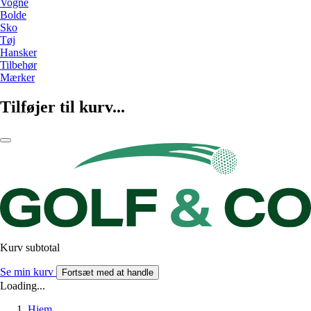
Vogne
Bolde
Sko
Tøj
Hansker
Tilbehør
Mærker
Tilføjer til kurv...
Kurv subtotal
Se min kurv
Fortsæt med at handle
Loading...
Hjem