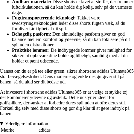
Åndbart materiale:
Disse shorts er lavet af stoffer, der fremmer
luftcirkulationen, så du kan holde dig kølig, selv på de varmeste
dage.
Fugttransporterende teknologi:
Takket være
svedstyringsteknologien leder disse shorts fugten væk, så du
forbliver tør i løbet af dit spil.
Behagelig pasform:
Den almindelige pasform giver en god
balance mellem komfort og ydeevne, så du kan fokusere på dit
spil uden distraktioner.
Praktiske lommer:
De indbyggede lommer giver mulighed for
sikkert at opbevare dine bolde og tilbehør, samtidig med at du
holder et pænt udseende.
Uanset om du er på tee eller green, sikrer shortsene adidas Ultimate365
stor bevægelsesfrihed. Dens moderne og enkle design giver stil på
banen, så du altid ser dit bedste ud.
At investere i shortsene adidas Ultimate365 er at vælge et stykke tøj,
der kombinerer ydeevne og æstetik. Dette udstyr er ideelt for
golfspillere, der ønsker at forbedre deres spil uden at ofre deres stil.
Forkæl dig selv med disse shorts og gør dig klar til at gøre indtryk på
banen.
Yderligere information
Mærke
adidas