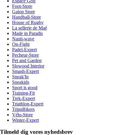
Espace Golf
Foot-Store
Galop Store
Handball-Store
House of Rugby
La sellerie de Maé
Made in Paradis
Nauti-wave
On-Fight
Padel-Expert
Pecheur-Store
Pet and Garden
Slowood Interior
Smash-Expert
Sneak'In
Sneakids
Sport is good
Training-Fit
Trek-Expert
Triathlon-Expert
TripnBikers
Vélo-Store
Winter-Expert
Tilmeld dig vores nyhedsbrev