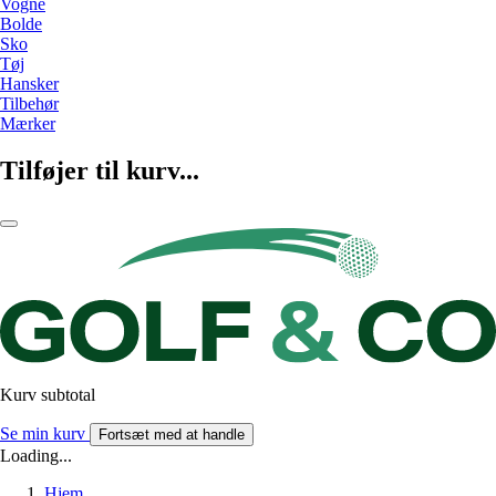
Vogne
Bolde
Sko
Tøj
Hansker
Tilbehør
Mærker
Tilføjer til kurv...
Kurv subtotal
Se min kurv
Fortsæt med at handle
Loading...
Hjem