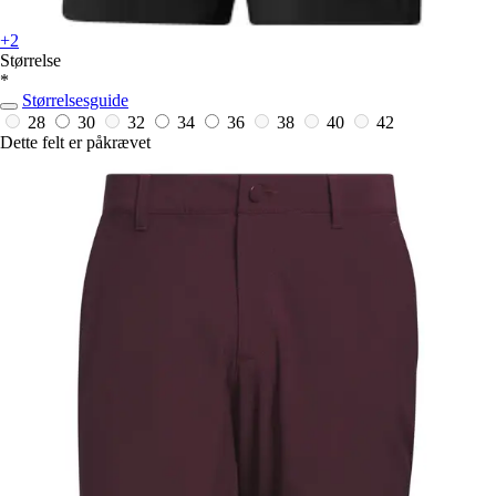
+2
Størrelse
*
Størrelsesguide
28
30
32
34
36
38
40
42
Dette felt er påkrævet