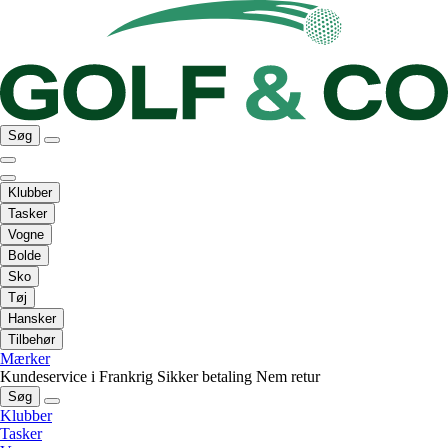
Søg
Klubber
Tasker
Vogne
Bolde
Sko
Tøj
Hansker
Tilbehør
Mærker
Kundeservice i Frankrig
Sikker betaling
Nem retur
Søg
Klubber
Tasker