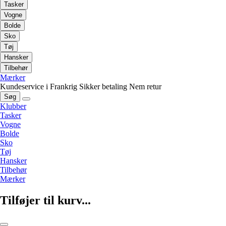
Tasker
Vogne
Bolde
Sko
Tøj
Hansker
Tilbehør
Mærker
Kundeservice i Frankrig
Sikker betaling
Nem retur
Søg
Klubber
Tasker
Vogne
Bolde
Sko
Tøj
Hansker
Tilbehør
Mærker
Tilføjer til kurv...