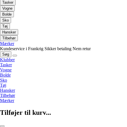
Tasker
Vogne
Bolde
Sko
Tøj
Hansker
Tilbehør
Mærker
Kundeservice i Frankrig
Sikker betaling
Nem retur
Søg
Klubber
Tasker
Vogne
Bolde
Sko
Tøj
Hansker
Tilbehør
Mærker
Tilføjer til kurv...