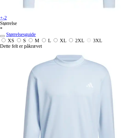
+-2
Størrelse
*
Størrelsesguide
XS
S
M
L
XL
2XL
3XL
Dette felt er påkrævet