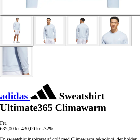
adidas
Sweatshirt
Ultimate365 Climawarm
Fra
635,00 kr.
430,00 kr.
-32%
En sweatshirt inspireret af golf med Climawarm-teknologi, der holder