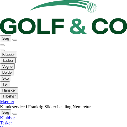
Søg
Klubber
Tasker
Vogne
Bolde
Sko
Tøj
Hansker
Tilbehør
Mærker
Kundeservice i Frankrig
Sikker betaling
Nem retur
Søg
Klubber
Tasker