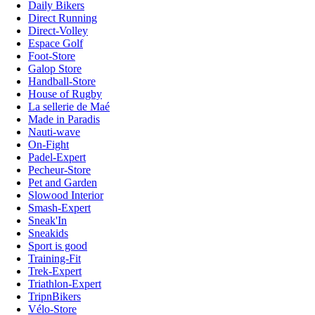
Daily Bikers
Direct Running
Direct-Volley
Espace Golf
Foot-Store
Galop Store
Handball-Store
House of Rugby
La sellerie de Maé
Made in Paradis
Nauti-wave
On-Fight
Padel-Expert
Pecheur-Store
Pet and Garden
Slowood Interior
Smash-Expert
Sneak'In
Sneakids
Sport is good
Training-Fit
Trek-Expert
Triathlon-Expert
TripnBikers
Vélo-Store