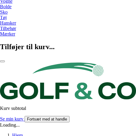
Vogne
Bolde
Sko
Tøj
Hansker
Tilbehør
Mærker
Tilføjer til kurv...
Kurv subtotal
Se min kurv
Fortsæt med at handle
Loading...
Hjem