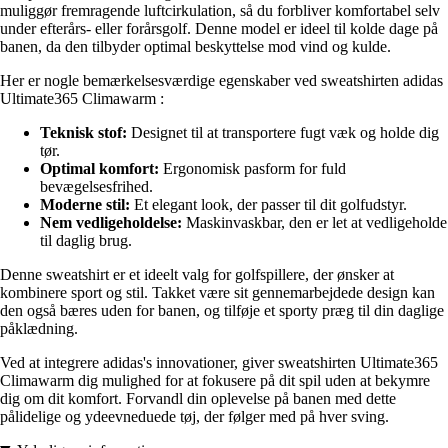
muliggør fremragende luftcirkulation, så du forbliver komfortabel selv
under efterårs- eller forårsgolf. Denne model er ideel til kolde dage på
banen, da den tilbyder optimal beskyttelse mod vind og kulde.
Her er nogle bemærkelsesværdige egenskaber ved sweatshirten adidas
Ultimate365 Climawarm :
Teknisk stof:
Designet til at transportere fugt væk og holde dig
tør.
Optimal komfort:
Ergonomisk pasform for fuld
bevægelsesfrihed.
Moderne stil:
Et elegant look, der passer til dit golfudstyr.
Nem vedligeholdelse:
Maskinvaskbar, den er let at vedligeholde
til daglig brug.
Denne sweatshirt er et ideelt valg for golfspillere, der ønsker at
kombinere sport og stil. Takket være sit gennemarbejdede design kan
den også bæres uden for banen, og tilføje et sporty præg til din daglige
påklædning.
Ved at integrere adidas's innovationer, giver sweatshirten Ultimate365
Climawarm dig mulighed for at fokusere på dit spil uden at bekymre
dig om dit komfort. Forvandl din oplevelse på banen med dette
pålidelige og ydeevneduede tøj, der følger med på hver sving.