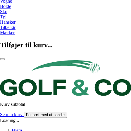
Vogne
Bolde
Sko
Tøj
Hansker
Tilbehør
Mærker
Tilføjer til kurv...
Kurv subtotal
Se min kurv
Fortsæt med at handle
Loading...
Hjem