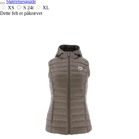
Størrelsesguide
XS
S
24t
XL
Dette felt er påkrævet