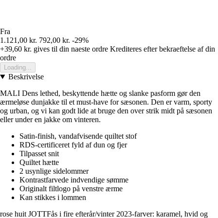
Fra
1.121,00 kr.
792,00 kr.
-29%
+39,60 kr.
gives til din naeste ordre
Krediteres efter bekraeftelse af din
ordre
Loading...
Beskrivelse
MALI Dens lethed, beskyttende hætte og slanke pasform gør den
ærmeløse dunjakke til et must-have for sæsonen. Den er varm, sporty
og urban, og vi kan godt lide at bruge den over strik midt på sæsonen
eller under en jakke om vinteren.
Satin-finish, vandafvisende quiltet stof
RDS-certificeret fyld af dun og fjer
Tilpasset snit
Quiltet hætte
2 usynlige sidelommer
Kontrastfarvede indvendige sømme
Originalt filtlogo på venstre ærme
Kan stikkes i lommen
rose huit JOTTFås i fire efterår/vinter 2023-farver: karamel, hvid og