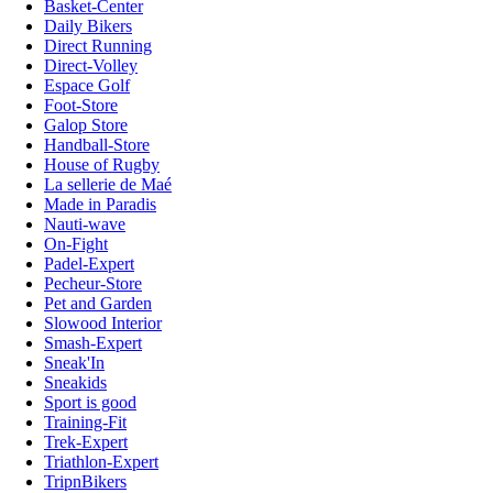
Basket-Center
Daily Bikers
Direct Running
Direct-Volley
Espace Golf
Foot-Store
Galop Store
Handball-Store
House of Rugby
La sellerie de Maé
Made in Paradis
Nauti-wave
On-Fight
Padel-Expert
Pecheur-Store
Pet and Garden
Slowood Interior
Smash-Expert
Sneak'In
Sneakids
Sport is good
Training-Fit
Trek-Expert
Triathlon-Expert
TripnBikers