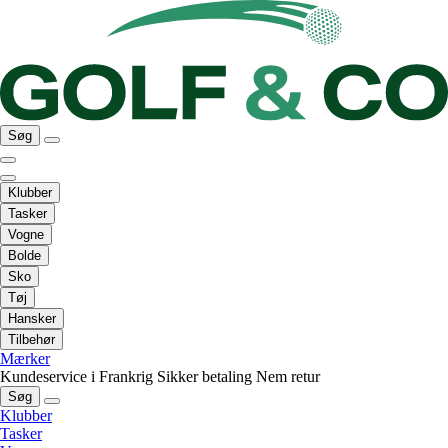
Søg
Klubber
Tasker
Vogne
Bolde
Sko
Tøj
Hansker
Tilbehør
Mærker
Kundeservice i Frankrig
Sikker betaling
Nem retur
Søg
Klubber
Tasker