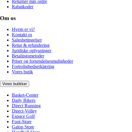
Returnér min ordre
Rabatkoder
Om os
Hvem er vi?
Kontakt os
Salgsbetingelser
Retur & refundering
Juridiske oplysninger
Betalingsmetoder
Priser og forsendelsesmuligheder
Fortrolighedserklæring
Vores butik
Vores butikker
Basket-Center
Daily Bikers
Direct Running
Direct-Volley
Espace Golf
Foot-Store
Galop Store