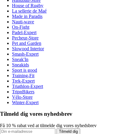
Handball-Store
House of Rugby
La sellerie de Maé
Made in Paradis
Nauti-wave
On-Fight
Padel-Expert
Pecheur-Store
Pet and Garden
Slowood Interior
Smash-Expert
Sneak'In
Sneakids
Sport is good
Training-Fit
Trek-Expert
Triathlon-Expert
TripnBikers
Vélo-Store
Winter-Expert
Tilmeld dig vores nyhedsbrev
Få 10 % rabat ved at tilmelde dig vores nyhedsbrev
Tilmeld dig