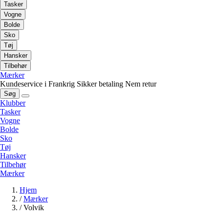
Tasker
Vogne
Bolde
Sko
Tøj
Hansker
Tilbehør
Mærker
Kundeservice i Frankrig
Sikker betaling
Nem retur
Søg
Klubber
Tasker
Vogne
Bolde
Sko
Tøj
Hansker
Tilbehør
Mærker
Hjem
/
Mærker
/
Volvik