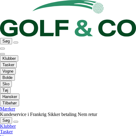
Søg
Klubber
Tasker
Vogne
Bolde
Sko
Tøj
Hansker
Tilbehør
Mærker
Kundeservice i Frankrig
Sikker betaling
Nem retur
Søg
Klubber
Tasker