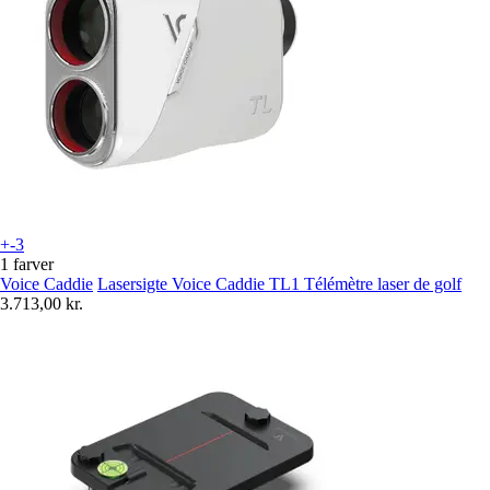
+-3
1 farver
Voice Caddie
Lasersigte Voice Caddie TL1 Télémètre laser de golf
3.713,00 kr.