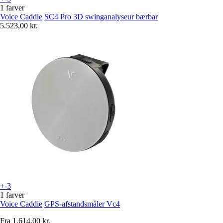
1 farver
Voice Caddie
SC4 Pro 3D swinganalyseur bærbar
5.523,00 kr.
+-3
1 farver
Voice Caddie
GPS-afstandsmåler Vc4
Fra
1.614,00 kr.