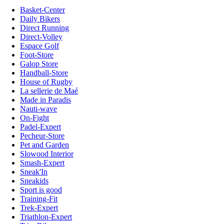
Basket-Center
Daily Bikers
Direct Running
Direct-Volley
Espace Golf
Foot-Store
Galop Store
Handball-Store
House of Rugby
La sellerie de Maé
Made in Paradis
Nauti-wave
On-Fight
Padel-Expert
Pecheur-Store
Pet and Garden
Slowood Interior
Smash-Expert
Sneak'In
Sneakids
Sport is good
Training-Fit
Trek-Expert
Triathlon-Expert