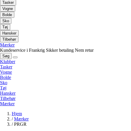
Tasker
Vogne
Bolde
Sko
Tøj
Hansker
Tilbehør
Mærker
Kundeservice i Frankrig
Sikker betaling
Nem retur
Søg
Klubber
Tasker
Vogne
Bolde
Sko
Tøj
Hansker
Tilbehør
Mærker
Hjem
/
Mærker
/
PRGR