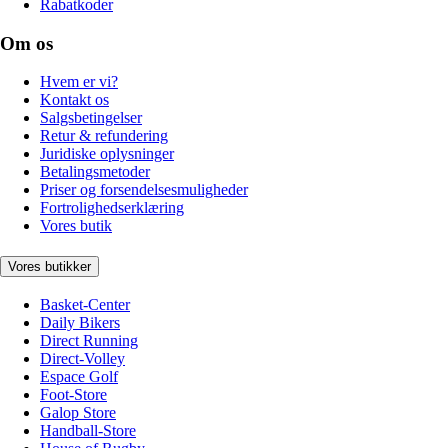
Rabatkoder
Om os
Hvem er vi?
Kontakt os
Salgsbetingelser
Retur & refundering
Juridiske oplysninger
Betalingsmetoder
Priser og forsendelsesmuligheder
Fortrolighedserklæring
Vores butik
Vores butikker
Basket-Center
Daily Bikers
Direct Running
Direct-Volley
Espace Golf
Foot-Store
Galop Store
Handball-Store