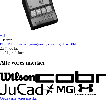
+-3
1 farver
PRGR
Bærbar svingningsanalysator Prgr Hs-130A
2.374,00 kr.
1 af 1 produkter
Alle vores mærker
Opdag alle vores mærker