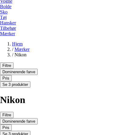
Vogne
Bolde
Sko
Tøj
Hansker
Tilbehør
Mærker
Hjem
/
Mærker
/
Nikon
Filtre
Dominerende farve
Pris
Se 3 produkter
Nikon
Filtre
Dominerende farve
Pris
Se 3 produkter