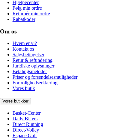
Hjælpecenter
Følg min ordre
Returnér min ordre
Rabatkoder
Om os
Hvem er vi?
Kontakt os
Salgsbetingelser
Retur & refundering
Juridiske oplysninger
Betalingsmetoder
Priser og forsendelsesmuligheder
Fortrolighedserklæring
Vores butik
Vores butikker
Basket-Center
Daily Bikers
Direct Running
Direct-Volley
Espace Golf