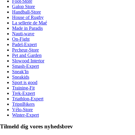
Foot-Store
Galop Store
Handball-Store
House of Rugby
La sellerie de Maé
Made in Paradis
Nauti-wave
On-Fight
Padel-Expert
Pecheur-Store
Pet and Garden
Slowood Interior
Smash-Expert
Sneak'In
Sneakids
Sport is good
Training-Fit
Trek-Expert
Triathlon-Expert
TripnBikers
Vélo-Store
Winter-Expert
Tilmeld dig vores nyhedsbrev