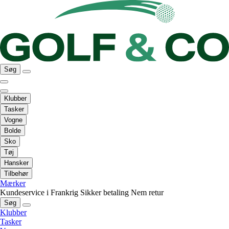
Søg
Klubber
Tasker
Vogne
Bolde
Sko
Tøj
Hansker
Tilbehør
Mærker
Kundeservice i Frankrig
Sikker betaling
Nem retur
Søg
Klubber
Tasker