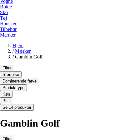
Vogne
Bolde
Sko
Tøj
Hansker
Tilbehør
Mærker
Hjem
/
Mærker
/
Gamblin Golf
Filtre
Størrelse
Dominerende farve
Produkttype
Køn
Pris
Se 14 produkter
Gamblin Golf
Filtre