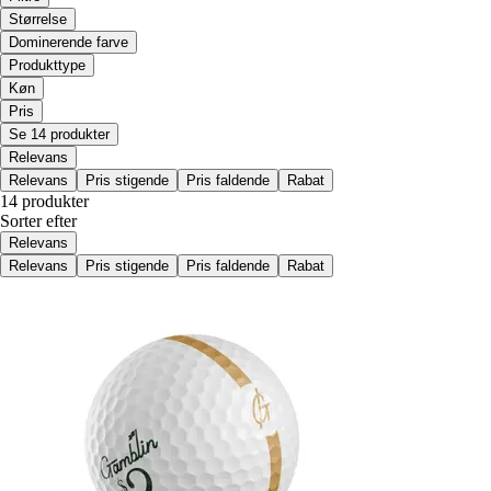
Størrelse
Dominerende farve
Produkttype
Køn
Pris
Se 14 produkter
Relevans
Relevans
Pris stigende
Pris faldende
Rabat
14 produkter
Sorter efter
Relevans
Relevans
Pris stigende
Pris faldende
Rabat