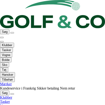
Søg
Klubber
Tasker
Vogne
Bolde
Sko
Tøj
Hansker
Tilbehør
Mærker
Kundeservice i Frankrig
Sikker betaling
Nem retur
Søg
Klubber
Tasker