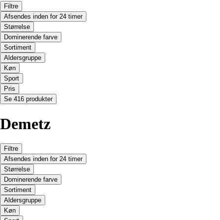
Filtre
Afsendes inden for 24 timer
Størrelse
Dominerende farve
Sortiment
Aldersgruppe
Køn
Sport
Pris
Se 416 produkter
Demetz
Filtre
Afsendes inden for 24 timer
Størrelse
Dominerende farve
Sortiment
Aldersgruppe
Køn