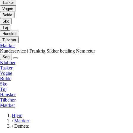
Tasker
Vogne
Bolde
Sko
Tøj
Hansker
Tilbehør
Mærker
Kundeservice i Frankrig
Sikker betaling
Nem retur
Søg
Klubber
Tasker
Vogne
Bolde
Sko
Tøj
Hansker
Tilbehør
Mærker
Hjem
/
Mærker
/
Demetz