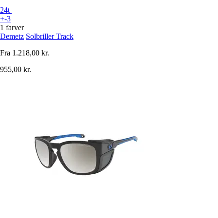
24t
+-3
1 farver
Demetz
Solbriller Track
Fra
1.218,00 kr.
955,00 kr.