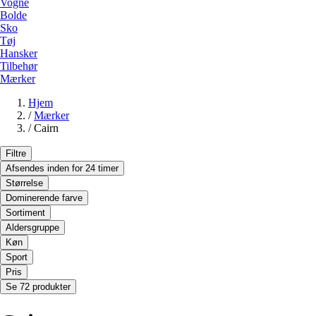
Vogne
Bolde
Sko
Tøj
Hansker
Tilbehør
Mærker
Hjem
/
Mærker
/
Cairn
Filtre
Afsendes inden for 24 timer
Størrelse
Dominerende farve
Sortiment
Aldersgruppe
Køn
Sport
Pris
Se 72 produkter