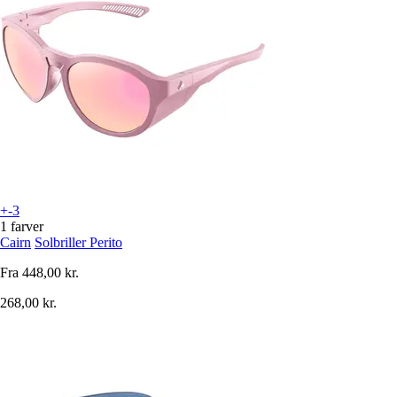
+-3
1 farver
Cairn
Solbriller Perito
Fra
448,00 kr.
268,00 kr.