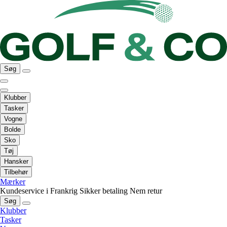
Søg
Klubber
Tasker
Vogne
Bolde
Sko
Tøj
Hansker
Tilbehør
Mærker
Kundeservice i Frankrig
Sikker betaling
Nem retur
Søg
Klubber
Tasker