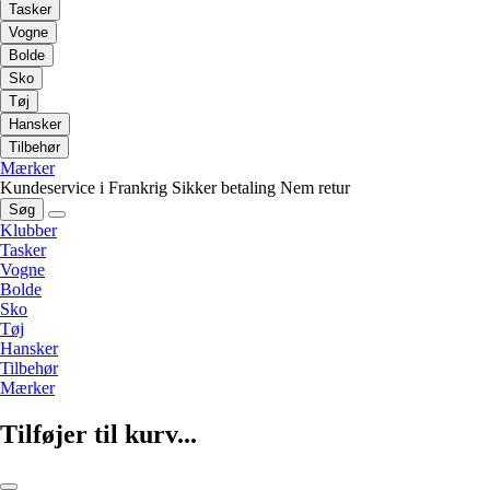
Tasker
Vogne
Bolde
Sko
Tøj
Hansker
Tilbehør
Mærker
Kundeservice i Frankrig
Sikker betaling
Nem retur
Søg
Klubber
Tasker
Vogne
Bolde
Sko
Tøj
Hansker
Tilbehør
Mærker
Tilføjer til kurv...