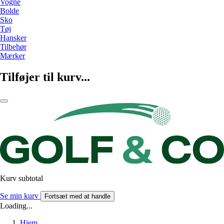
Vogne
Bolde
Sko
Tøj
Hansker
Tilbehør
Mærker
Tilføjer til kurv...
Kurv subtotal
Se min kurv
Fortsæt med at handle
Loading...
Hjem