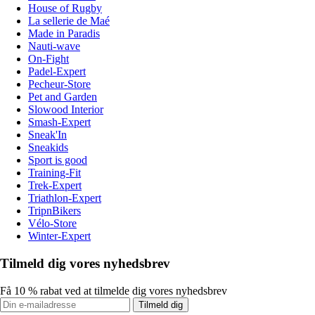
House of Rugby
La sellerie de Maé
Made in Paradis
Nauti-wave
On-Fight
Padel-Expert
Pecheur-Store
Pet and Garden
Slowood Interior
Smash-Expert
Sneak'In
Sneakids
Sport is good
Training-Fit
Trek-Expert
Triathlon-Expert
TripnBikers
Vélo-Store
Winter-Expert
Tilmeld dig vores nyhedsbrev
Få 10 % rabat ved at tilmelde dig vores nyhedsbrev
Tilmeld dig