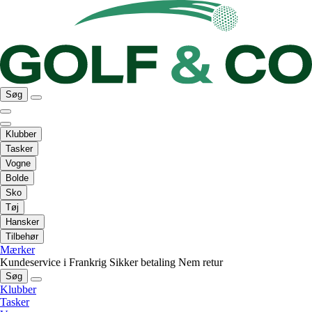
Søg
Klubber
Tasker
Vogne
Bolde
Sko
Tøj
Hansker
Tilbehør
Mærker
Kundeservice i Frankrig
Sikker betaling
Nem retur
Søg
Klubber
Tasker