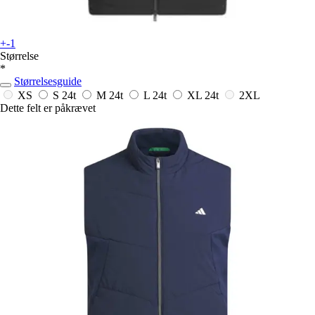
+-1
Størrelse
*
Størrelsesguide
XS
S
24t
M
24t
L
24t
XL
24t
2XL
Dette felt er påkrævet