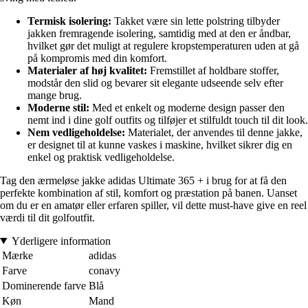
Termisk isolering:
Takket være sin lette polstring tilbyder
jakken fremragende isolering, samtidig med at den er åndbar,
hvilket gør det muligt at regulere kropstemperaturen uden at gå
på kompromis med din komfort.
Materialer af høj kvalitet:
Fremstillet af holdbare stoffer,
modstår den slid og bevarer sit elegante udseende selv efter
mange brug.
Moderne stil:
Med et enkelt og moderne design passer den
nemt ind i dine golf outfits og tilføjer et stilfuldt touch til dit look.
Nem vedligeholdelse:
Materialet, der anvendes til denne jakke,
er designet til at kunne vaskes i maskine, hvilket sikrer dig en
enkel og praktisk vedligeholdelse.
Tag den ærmeløse jakke adidas Ultimate 365 + i brug for at få den
perfekte kombination af stil, komfort og præstation på banen. Uanset
om du er en amatør eller erfaren spiller, vil dette must-have give en reel
værdi til dit golfoutfit.
Yderligere information
Mærke
adidas
Farve
conavy
Dominerende farve
Blå
Køn
Mand