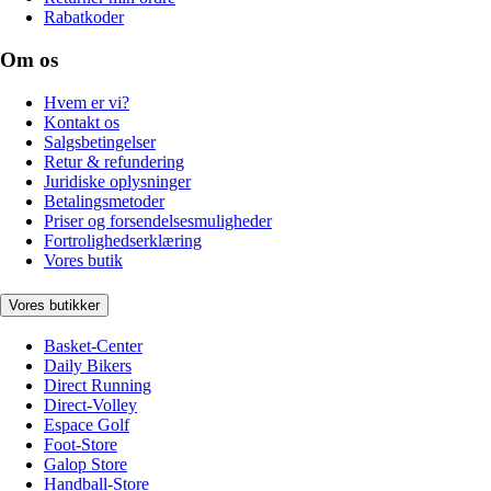
Rabatkoder
Om os
Hvem er vi?
Kontakt os
Salgsbetingelser
Retur & refundering
Juridiske oplysninger
Betalingsmetoder
Priser og forsendelsesmuligheder
Fortrolighedserklæring
Vores butik
Vores butikker
Basket-Center
Daily Bikers
Direct Running
Direct-Volley
Espace Golf
Foot-Store
Galop Store
Handball-Store