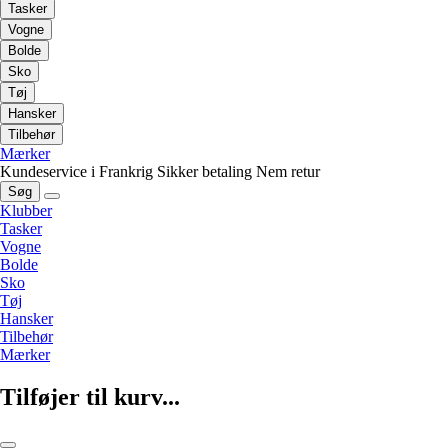
Tasker
Vogne
Bolde
Sko
Tøj
Hansker
Tilbehør
Mærker
Kundeservice i Frankrig
Sikker betaling
Nem retur
Søg
Klubber
Tasker
Vogne
Bolde
Sko
Tøj
Hansker
Tilbehør
Mærker
Tilføjer til kurv...