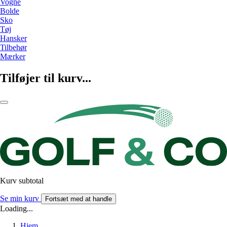
Vogne
Bolde
Sko
Tøj
Hansker
Tilbehør
Mærker
Tilføjer til kurv...
Kurv subtotal
Se min kurv
Fortsæt med at handle
Loading...
Hjem