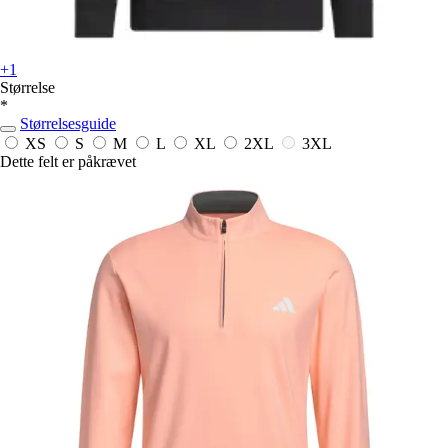
+1
Størrelse
*
Størrelsesguide
XS
S
M
L
XL
2XL
3XL
Dette felt er påkrævet