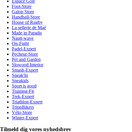
Espace Golf
Foot-Store
Galop Store
Handball-Store
House of Rugby
La sellerie de Maé
Made in Paradis
Nauti-wave
On-Fight
Padel-Expert
Pecheur-Store
Pet and Garden
Slowood Interior
Smash-Expert
Sneak'In
Sneakids
Sport is good
Training-Fit
Trek-Expert
Triathlon-Expert
TripnBikers
Vélo-Store
Winter-Expert
Tilmeld dig vores nyhedsbrev