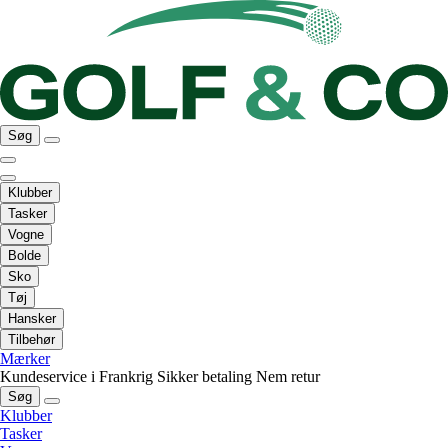
Søg
Klubber
Tasker
Vogne
Bolde
Sko
Tøj
Hansker
Tilbehør
Mærker
Kundeservice i Frankrig
Sikker betaling
Nem retur
Søg
Klubber
Tasker