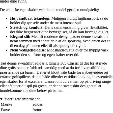
under dine sving.
De tekniske egenskaber ved denne model gør den uundgåelig:
Højt åndbart teknologi:
Muliggør hurtig fugttransport, så du
holder dig tør selv under de mest intense spil.
Stretch og komfort:
Dens sammensætning giver fleksibilitet,
der ikke begrænser dine bevægelser, så du kan bevæge dig let.
Elegant stil:
Med sit moderne design passer denne sweatshirt
nemt sammen med andre dele af dit sportstøj, hvad enten det er
til en dag på banen eller til afslapning efter golf.
Nem vedligeholdelse:
Modstandsdygtig over for hyppig vask,
holder den sin form og egenskaber over tid.
Tag denne sweatshirt adidas Ultimate 365 Classic til dig for at nyde
dine golfsessioner fuldt ud, samtidig med at du forbliver stilfuld og
præsterende på banen. Det er et klogt valg både for nybegyndere og
erfarne golfspillere, da det både tilbyder et tidløst look og de essentielle
egenskaber for at excellere. Uanset om du varmer op på driving range
eller afslutter dit spil på green, er denne sweatshirt designet til at
imødekomme alle dine behov på banen.
Yderligere information
Mærke
adidas
Farve
frotur