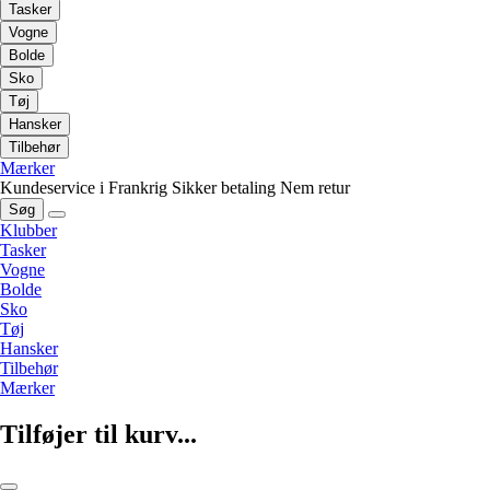
Tasker
Vogne
Bolde
Sko
Tøj
Hansker
Tilbehør
Mærker
Kundeservice i Frankrig
Sikker betaling
Nem retur
Søg
Klubber
Tasker
Vogne
Bolde
Sko
Tøj
Hansker
Tilbehør
Mærker
Tilføjer til kurv...