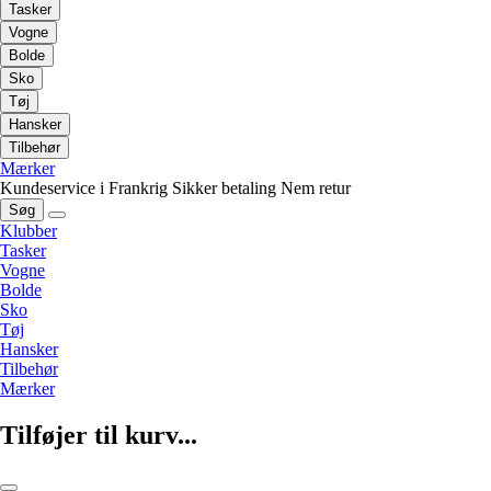
Tasker
Vogne
Bolde
Sko
Tøj
Hansker
Tilbehør
Mærker
Kundeservice i Frankrig
Sikker betaling
Nem retur
Søg
Klubber
Tasker
Vogne
Bolde
Sko
Tøj
Hansker
Tilbehør
Mærker
Tilføjer til kurv...