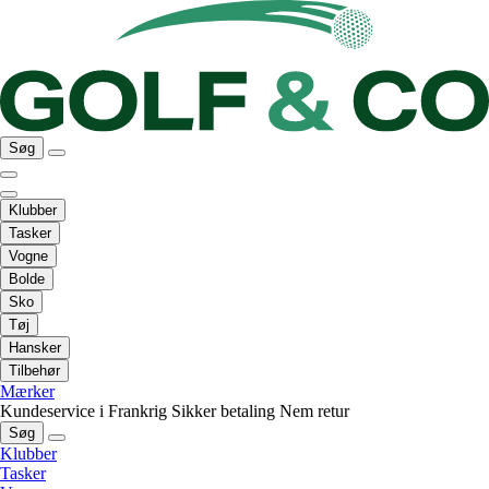
Søg
Klubber
Tasker
Vogne
Bolde
Sko
Tøj
Hansker
Tilbehør
Mærker
Kundeservice i Frankrig
Sikker betaling
Nem retur
Søg
Klubber
Tasker