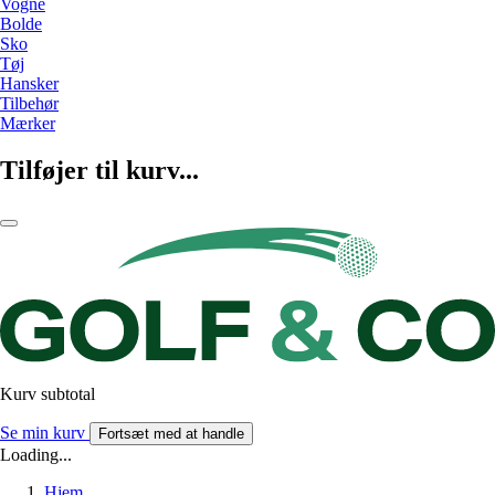
Vogne
Bolde
Sko
Tøj
Hansker
Tilbehør
Mærker
Tilføjer til kurv...
Kurv subtotal
Se min kurv
Fortsæt med at handle
Loading...
Hjem