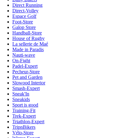
Direct Running
Direct-Volley
Espace Golf
Foot-Store
Galop Store
Handball-Store
House of Rugby
La sellerie de Maé
Made in Paradis
Nauti-wave
On-Fight
Padel-Expert
Pecheur-Store
Pet and Garden
Slowood Interior
Smash-Expert
Sneak'In
Sneakids
Sport is good
Training-Fit
Trek-Expert
Triathlon-Expert
TripnBikers
Vélo-Store