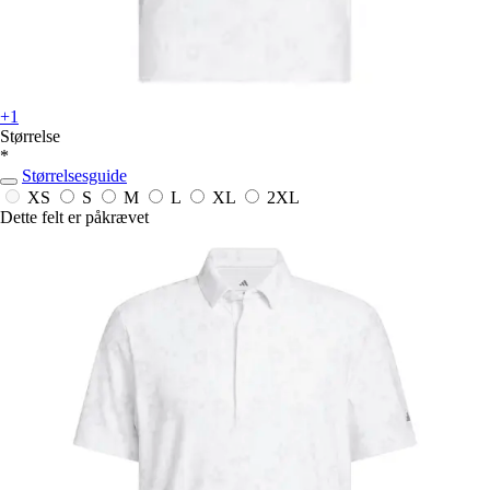
+1
Størrelse
*
Størrelsesguide
XS
S
M
L
XL
2XL
Dette felt er påkrævet