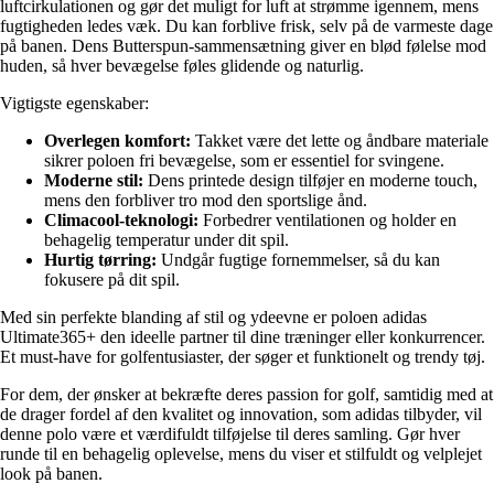
luftcirkulationen og gør det muligt for luft at strømme igennem, mens
fugtigheden ledes væk. Du kan forblive frisk, selv på de varmeste dage
på banen. Dens Butterspun-sammensætning giver en blød følelse mod
huden, så hver bevægelse føles glidende og naturlig.
Vigtigste egenskaber:
Overlegen komfort:
Takket være det lette og åndbare materiale
sikrer poloen fri bevægelse, som er essentiel for svingene.
Moderne stil:
Dens printede design tilføjer en moderne touch,
mens den forbliver tro mod den sportslige ånd.
Climacool-teknologi:
Forbedrer ventilationen og holder en
behagelig temperatur under dit spil.
Hurtig tørring:
Undgår fugtige fornemmelser, så du kan
fokusere på dit spil.
Med sin perfekte blanding af stil og ydeevne er poloen adidas
Ultimate365+ den ideelle partner til dine træninger eller konkurrencer.
Et must-have for golfentusiaster, der søger et funktionelt og trendy tøj.
For dem, der ønsker at bekræfte deres passion for golf, samtidig med at
de drager fordel af den kvalitet og innovation, som adidas tilbyder, vil
denne polo være et værdifuldt tilføjelse til deres samling. Gør hver
runde til en behagelig oplevelse, mens du viser et stilfuldt og velplejet
look på banen.