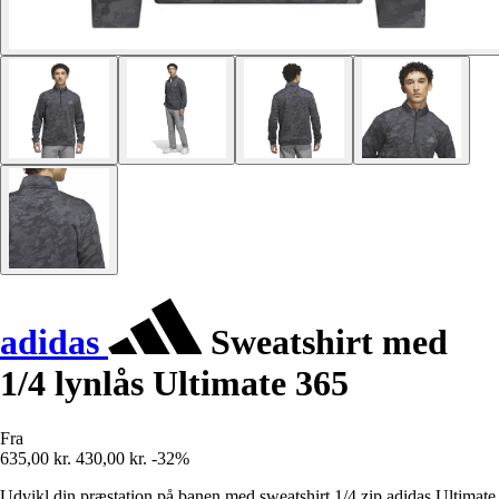
adidas
Sweatshirt med
1/4 lynlås Ultimate 365
Fra
635,00 kr.
430,00 kr.
-32%
Udvikl din præstation på banen med sweatshirt 1/4 zip adidas Ultimate