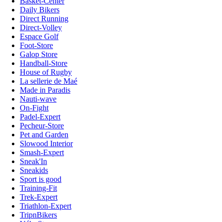
Basket-Center
Daily Bikers
Direct Running
Direct-Volley
Espace Golf
Foot-Store
Galop Store
Handball-Store
House of Rugby
La sellerie de Maé
Made in Paradis
Nauti-wave
On-Fight
Padel-Expert
Pecheur-Store
Pet and Garden
Slowood Interior
Smash-Expert
Sneak'In
Sneakids
Sport is good
Training-Fit
Trek-Expert
Triathlon-Expert
TripnBikers