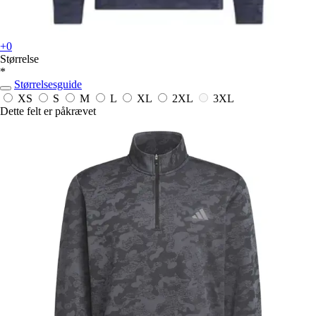
+0
Størrelse
*
Størrelsesguide
XS
S
M
L
XL
2XL
3XL
Dette felt er påkrævet