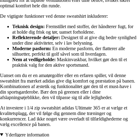
mulighed for at tilpasse ventilationen efter dine behov, hvilket sikrer
optimal komfort hele din runde.
De vigtigste funktioner ved denne sweatshirt inkluderer:
Teknisk design:
Fremstillet med stoffer, der håndterer fugt, for
at holde dig frisk og tør, uanset forholdene.
Reflekterende detaljer:
Designet til at give dig bedre synlighed
under dine aktiviteter, selv i lav belysning.
Moderne pasform:
En moderne pasform, der flatterer alle
silhuetter, perfekt til golf såvel som til hverdagen.
Nem at vedligeholde:
Maskinvaskbar, hvilket gør den til et
praktisk valg for den aktive sportsmand.
Uanset om du er en amatørgolfer eller en erfaren spiller, vil denne
sweatshirt fra mærket adidas give dig komfort og præstation på banen.
Kombinationen af æstetik og funktionalitet gør den til et must-have i
din sportsgarderobe. Bær den på greenen eller i dine
afslapningsøjeblikke, den vil tilpasse sig til alle lejligheder.
At investere i 1/4 zip sweatshirt adidas Ultimate 365 er at vælge et
kvalitetsplagg, der vil følge dig gennem dine træninger og
konkurrencer. Lad ikke noget være overladt til tilfældighederne og
vælg excellence på banen.
Yderligere information