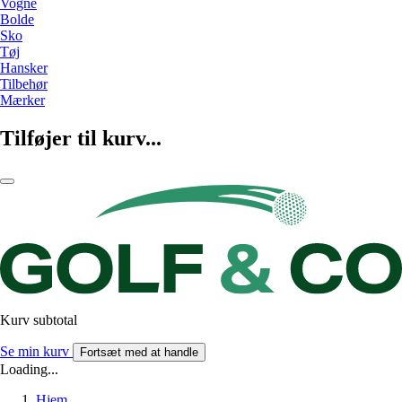
Vogne
Bolde
Sko
Tøj
Hansker
Tilbehør
Mærker
Tilføjer til kurv...
Kurv subtotal
Se min kurv
Fortsæt med at handle
Loading...
Hjem