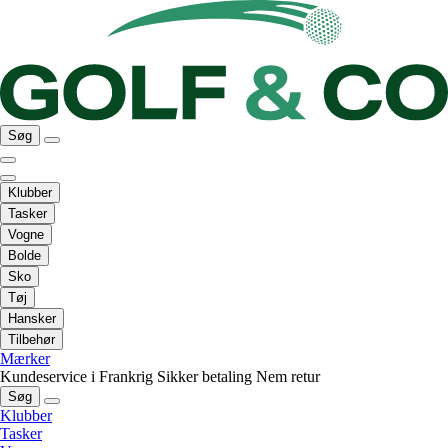
Søg
Klubber
Tasker
Vogne
Bolde
Sko
Tøj
Hansker
Tilbehør
Mærker
Kundeservice i Frankrig
Sikker betaling
Nem retur
Søg
Klubber
Tasker