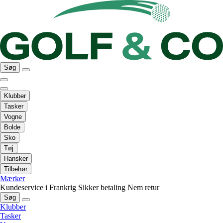
Søg
Klubber
Tasker
Vogne
Bolde
Sko
Tøj
Hansker
Tilbehør
Mærker
Kundeservice i Frankrig
Sikker betaling
Nem retur
Søg
Klubber
Tasker