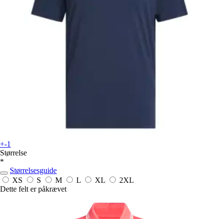
+-1
Størrelse
*
Størrelsesguide
XS
S
M
L
XL
2XL
Dette felt er påkrævet