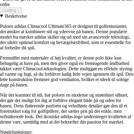
ordre
Loading...
Beskrivelse
Poloen adidas Climacool Ultimate365 er designet til golfentusiaster,
der ønsker at kombinere stil og ydeevne på banen. Denne populære
model fra mærket adidas skiller sig ud med sin avancerede teknologi,
der sikrer optimal komfort og bevægelsesfrihed, som er essentielle for
at forbedre dit spil.
Fremstillet med materialer af høj kvalitet, er denne polo ikke kun
behagelig at have på, men den giver også en fremragende åndbarhed
takket være Climacool-teknologien. Dette muliggør en effektiv styring
af varme og fugt, så du forbliver kølig hele vejen igennem dit spil. Den
lette konstruktion fremmer god ventilation, hvilket er ideelt til solrige
dage på banen.
Når det kommer til stil, har poloen en moderne og strømlinet silhuet,
der gør det muligt for dig at forblive elegant både på og uden for
banen. Dens flatterende pasform og veludførte detaljer gør den til et
foretrukket valg for golfspillere, der sætter pris på det enkle, men
sofistikerede look. Det ikoniske adidas-logo understreger kvaliteten af
denne vare, samtidig med at det bekræfter din passion for mærket.
Nøglefunktioner: