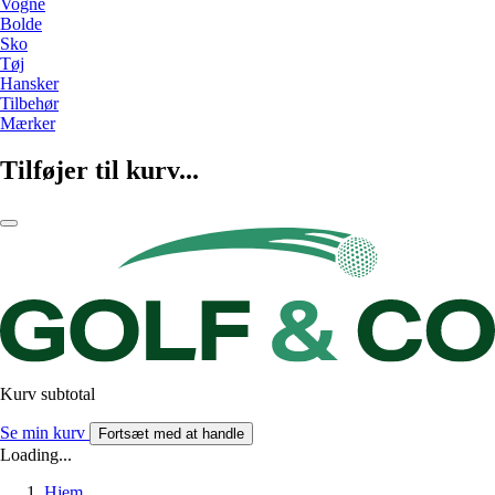
Vogne
Bolde
Sko
Tøj
Hansker
Tilbehør
Mærker
Tilføjer til kurv...
Kurv subtotal
Se min kurv
Fortsæt med at handle
Loading...
Hjem