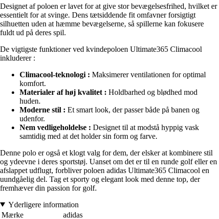
Designet af poloen er lavet for at give stor bevægelsesfrihed, hvilket er
essentielt for at svinge. Dens tætsiddende fit omfavner forsigtigt
silhuetten uden at hæmme bevægelserne, så spillerne kan fokusere
fuldt ud på deres spil.
De vigtigste funktioner ved kvindepoloen Ultimate365 Climacool
inkluderer :
Climacool-teknologi :
Maksimerer ventilationen for optimal
komfort.
Materialer af høj kvalitet :
Holdbarhed og blødhed mod
huden.
Moderne stil :
Et smart look, der passer både på banen og
udenfor.
Nem vedligeholdelse :
Designet til at modstå hyppig vask
samtidig med at det holder sin form og farve.
Denne polo er også et klogt valg for dem, der elsker at kombinere stil
og ydeevne i deres sportstøj. Uanset om det er til en runde golf eller en
afslappet udflugt, forbliver poloen adidas Ultimate365 Climacool en
uundgåelig del. Tag et sporty og elegant look med denne top, der
fremhæver din passion for golf.
Yderligere information
Mærke
adidas