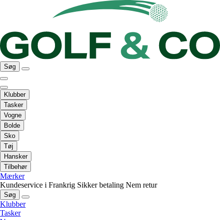
Søg
Klubber
Tasker
Vogne
Bolde
Sko
Tøj
Hansker
Tilbehør
Mærker
Kundeservice i Frankrig
Sikker betaling
Nem retur
Søg
Klubber
Tasker