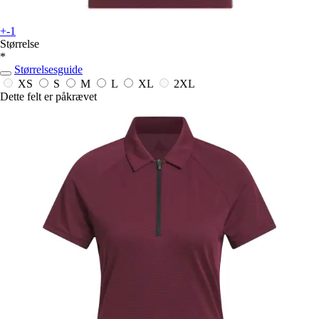
+-1
Størrelse
*
Størrelsesguide
XS
S
M
L
XL
2XL
Dette felt er påkrævet