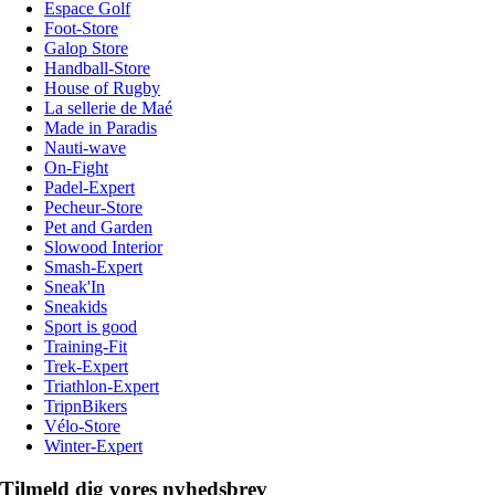
Espace Golf
Foot-Store
Galop Store
Handball-Store
House of Rugby
La sellerie de Maé
Made in Paradis
Nauti-wave
On-Fight
Padel-Expert
Pecheur-Store
Pet and Garden
Slowood Interior
Smash-Expert
Sneak'In
Sneakids
Sport is good
Training-Fit
Trek-Expert
Triathlon-Expert
TripnBikers
Vélo-Store
Winter-Expert
Tilmeld dig vores nyhedsbrev