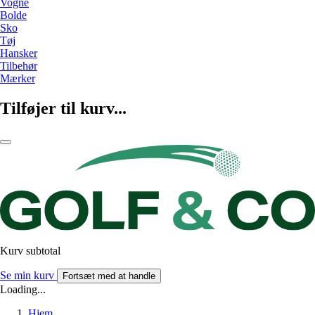
Vogne
Bolde
Sko
Tøj
Hansker
Tilbehør
Mærker
Tilføjer til kurv...
Kurv subtotal
Se min kurv
Fortsæt med at handle
Loading...
Hjem