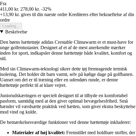
Fra
411,00 kr.
278,00 kr.
-32%
+13,90 kr.
gives til din naeste ordre
Krediteres efter bekraeftelse af din
ordre
Loading...
Beskrivelse
Den børns hættetrøje adidas Crestable Climawarm er et must-have for
unge golfentusiaster. Designet af et af de mest anerkendte mærker
inden for sport, indkapsler denne hættetrøje både kvalitet, komfort og
stil.
Med sin Climawarm-teknologi sikrer dette tøj fremragende termisk
isolering. Det holder dit barn varmt, selv på kølige dage på golfbanen.
Uanset om det er til træning eller en udendørs runde, er denne
hættetrøje perfekt til at klare vejret.
Juniorudskæringen er specielt designet til at tilbyde en komfortabel
pasform, samtidig med at den giver optimal bevægelsesfrihed. Små
hænder vil værdsætte praktisk ved hætten, som giver ekstra beskyttelse
mod vind og kulde.
De bemærkelsesværdige funktioner ved denne hættetrøje inkluderer:
Materialer af høj kvalitet:
Fremstillet med holdbare stoffer, der