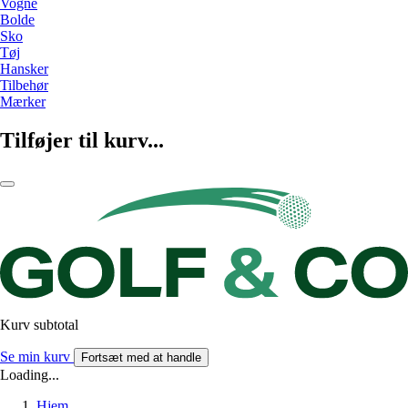
Vogne
Bolde
Sko
Tøj
Hansker
Tilbehør
Mærker
Tilføjer til kurv...
Kurv subtotal
Se min kurv
Fortsæt med at handle
Loading...
Hjem