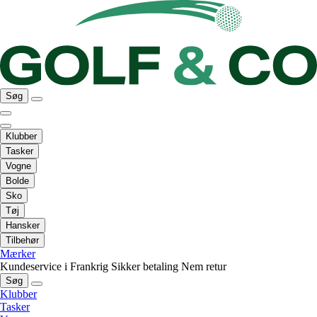
Søg
Klubber
Tasker
Vogne
Bolde
Sko
Tøj
Hansker
Tilbehør
Mærker
Kundeservice i Frankrig
Sikker betaling
Nem retur
Søg
Klubber
Tasker