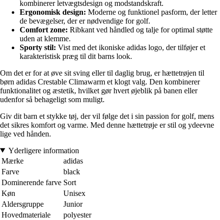
kombinerer letvægtsdesign og modstandskraft.
Ergonomisk design:
Moderne og funktionel pasform, der letter
de bevægelser, der er nødvendige for golf.
Comfort zone:
Ribkant ved håndled og talje for optimal støtte
uden at klemme.
Sporty stil:
Vist med det ikoniske adidas logo, der tilføjer et
karakteristisk præg til dit barns look.
Om det er for at øve sit sving eller til daglig brug, er hættetrøjen til
børn adidas Crestable Climawarm et klogt valg. Den kombinerer
funktionalitet og æstetik, hvilket gør hvert øjeblik på banen eller
udenfor så behageligt som muligt.
Giv dit barn et stykke tøj, der vil følge det i sin passion for golf, mens
det sikres komfort og varme. Med denne hættetrøje er stil og ydeevne
lige ved hånden.
Yderligere information
Mærke
adidas
Farve
black
Dominerende farve
Sort
Køn
Unisex
Aldersgruppe
Junior
Hovedmateriale
polyester