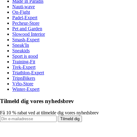
Made in Paradis
Nauti-wave
On-Fight
Padel-Expert
Pecheur-Store
Pet and Garden
Slowood Interior
Smash-Expert
Sneak'In
Sneakids
Sport is good
Training-Fit
Trek-Expert
Triathlon-Expert
TripnBikers
Vélo-Store
Winter-Expert
Tilmeld dig vores nyhedsbrev
Få 10 % rabat ved at tilmelde dig vores nyhedsbrev
Tilmeld dig