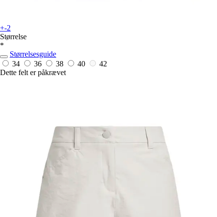
+-2
Størrelse
*
Størrelsesguide
34
36
38
40
42
Dette felt er påkrævet