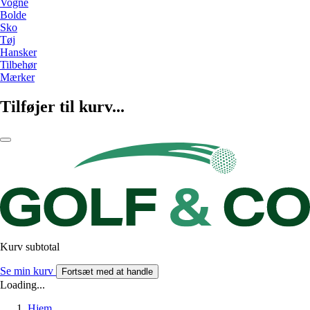
Vogne
Bolde
Sko
Tøj
Hansker
Tilbehør
Mærker
Tilføjer til kurv...
Kurv subtotal
Se min kurv
Fortsæt med at handle
Loading...
Hjem