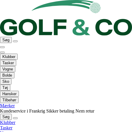
Søg
Klubber
Tasker
Vogne
Bolde
Sko
Tøj
Hansker
Tilbehør
Mærker
Kundeservice i Frankrig
Sikker betaling
Nem retur
Søg
Klubber
Tasker