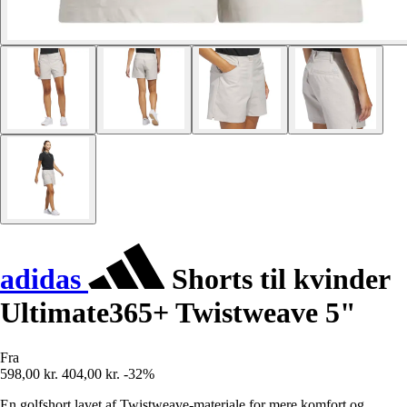
adidas
Shorts til kvinder
Ultimate365+ Twistweave 5"
Fra
598,00 kr.
404,00 kr.
-32%
En golfshort lavet af Twistweave-materiale for mere komfort og