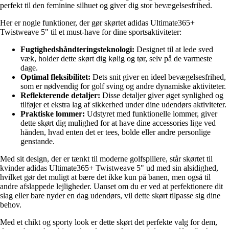
perfekt til den feminine silhuet og giver dig stor bevægelsesfrihed.
Her er nogle funktioner, der gør skørtet adidas Ultimate365+
Twistweave 5" til et must-have for dine sportsaktiviteter:
Fugtighedshåndteringsteknologi:
Designet til at lede sved
væk, holder dette skørt dig kølig og tør, selv på de varmeste
dage.
Optimal fleksibilitet:
Dets snit giver en ideel bevægelsesfrihed,
som er nødvendig for golf sving og andre dynamiske aktiviteter.
Reflekterende detaljer:
Disse detaljer giver øget synlighed og
tilføjer et ekstra lag af sikkerhed under dine udendørs aktiviteter.
Praktiske lommer:
Udstyret med funktionelle lommer, giver
dette skørt dig mulighed for at have dine accessories lige ved
hånden, hvad enten det er tees, bolde eller andre personlige
genstande.
Med sit design, der er tænkt til moderne golfspillere, står skørtet til
kvinder adidas Ultimate365+ Twistweave 5" ud med sin alsidighed,
hvilket gør det muligt at bære det ikke kun på banen, men også til
andre afslappede lejligheder. Uanset om du er ved at perfektionere dit
slag eller bare nyder en dag udendørs, vil dette skørt tilpasse sig dine
behov.
Med et chikt og sporty look er dette skørt det perfekte valg for dem,