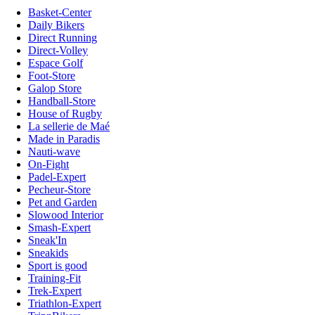
Basket-Center
Daily Bikers
Direct Running
Direct-Volley
Espace Golf
Foot-Store
Galop Store
Handball-Store
House of Rugby
La sellerie de Maé
Made in Paradis
Nauti-wave
On-Fight
Padel-Expert
Pecheur-Store
Pet and Garden
Slowood Interior
Smash-Expert
Sneak'In
Sneakids
Sport is good
Training-Fit
Trek-Expert
Triathlon-Expert