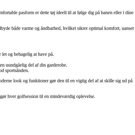
table pasform er dette tøj ideelt til at følge dig på banen eller i dine
tilbyde både varme og åndbarhed, hvilket sikrer optimal komfort, uanset
r let og behagelig at have på.
il en uundgåelig del af din garderobe.
mod sportsånden.
oderne look og funktioner gør den til en vigtig del af at skille sig ud på
n gør hver golfsession til en mindeværdig oplevelse.