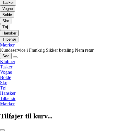
Tasker
Vogne
Bolde
Sko
Tøj
Hansker
Tilbehør
Mærker
Kundeservice i Frankrig
Sikker betaling
Nem retur
Søg
Klubber
Tasker
Vogne
Bolde
Sko
Tøj
Hansker
Tilbehør
Mærker
Tilføjer til kurv...