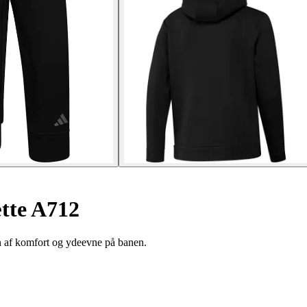
tte A712
n af komfort og ydeevne på banen.