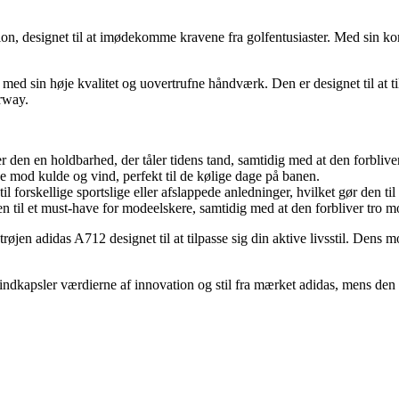
n, designet til at imødekomme kravene fra golfentusiaster. Med sin komfor
d med sin høje kvalitet og uovertrufne håndværk. Den er designet til at 
irway.
der den en holdbarhed, der tåler tidens tand, samtidig med at den forblive
se mod kulde og vind, perfekt til de kølige dage på banen.
til forskellige sportslige eller afslappede anledninger, hvilket gør den t
n til et must-have for modeelskere, samtidig med at den forbliver tro 
røjen adidas A712 designet til at tilpasse sig din aktive livsstil. Dens m
er indkapsler værdierne af innovation og stil fra mærket adidas, mens de