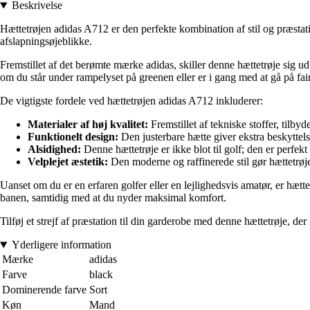
Beskrivelse
Hættetrøjen adidas A712 er den perfekte kombination af stil og præstatio
afslapningsøjeblikke.
Fremstillet af det berømte mærke adidas, skiller denne hættetrøje sig u
om du står under rampelyset på greenen eller er i gang med at gå på fa
De vigtigste fordele ved hættetrøjen adidas A712 inkluderer:
Materialer af høj kvalitet:
Fremstillet af tekniske stoffer, tilby
Funktionelt design:
Den justerbare hætte giver ekstra beskyttel
Alsidighed:
Denne hættetrøje er ikke blot til golf; den er perfekt 
Velplejet æstetik:
Den moderne og raffinerede stil gør hættetrøje
Uanset om du er en erfaren golfer eller en lejlighedsvis amatør, er hættet
banen, samtidig med at du nyder maksimal komfort.
Tilføj et strejf af præstation til din garderobe med denne hættetrøje, d
Yderligere information
Mærke
adidas
Farve
black
Dominerende farve
Sort
Køn
Mand