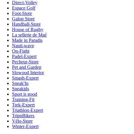
Direct-Volley
Espace Golf
Foot-Store
Galop Store
Handball-Store
House of Rugby
La sellerie de Maé
Made in Paradis
Nauti-wave
On-Fight
Padel-Expert
Pecheur-Store
Pet and Garden
Slowood Interior
Smash-Expert
Sneak'In
Sneakids
Sport is good
Training-Fit
Trek-Expert
Triathlon-Expert
TripnBikers
Vélo-Store
Winter-Expert