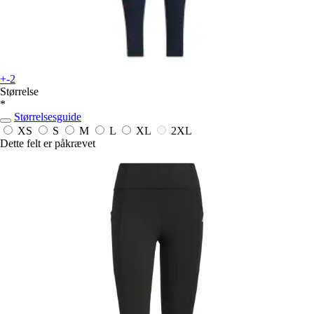
+-2
Størrelse
*
Størrelsesguide
XS
S
M
L
XL
2XL
Dette felt er påkrævet