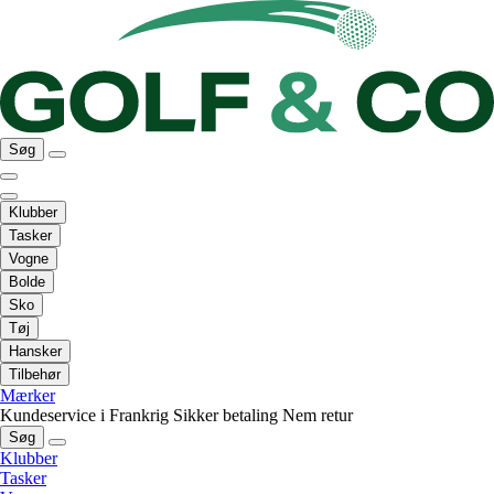
Søg
Klubber
Tasker
Vogne
Bolde
Sko
Tøj
Hansker
Tilbehør
Mærker
Kundeservice i Frankrig
Sikker betaling
Nem retur
Søg
Klubber
Tasker