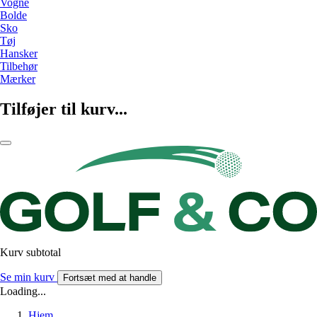
Vogne
Bolde
Sko
Tøj
Hansker
Tilbehør
Mærker
Tilføjer til kurv...
Kurv subtotal
Se min kurv
Fortsæt med at handle
Loading...
Hjem