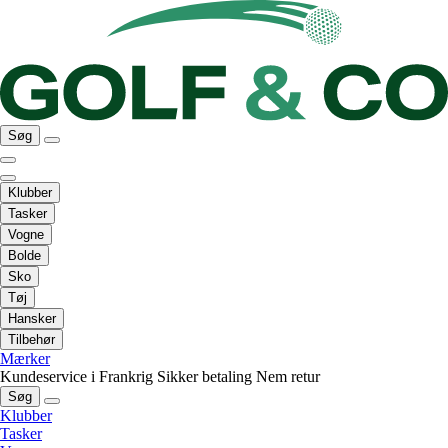
Søg
Klubber
Tasker
Vogne
Bolde
Sko
Tøj
Hansker
Tilbehør
Mærker
Kundeservice i Frankrig
Sikker betaling
Nem retur
Søg
Klubber
Tasker