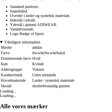
Standard pasform.
Snørebånd.
Overdel i læder og syntetisk materiale.
Indersål i tekstil.
Ydersål i gummi ADIWEAR.
Vandafvisende.
Logo Badge of Sport.
Yderligere information
Mærke
adidas
Farve
ftwwht/ftwwht/halsil
Dominerende farve
Hvid
Køn
Kvinde
Aldersgruppe
Voksen
Karakteristisk
Uden metalstik
Hovedmateriale
Læder / syntetisk materiale
Skosål
skrubebestandig gummi
Loading...
Loading...
Alle vores mærker