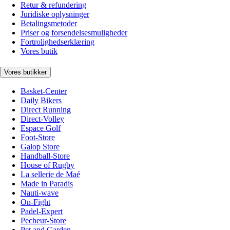
Retur & refundering
Juridiske oplysninger
Betalingsmetoder
Priser og forsendelsesmuligheder
Fortrolighedserklæring
Vores butik
Vores butikker
Basket-Center
Daily Bikers
Direct Running
Direct-Volley
Espace Golf
Foot-Store
Galop Store
Handball-Store
House of Rugby
La sellerie de Maé
Made in Paradis
Nauti-wave
On-Fight
Padel-Expert
Pecheur-Store
Pet and Garden