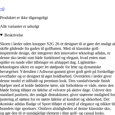
+0
Produktet er ikke tilgængeligt
Alle varianter er udsolgt
Beskrivelse
Skoen i læder uden knopper S2G 26 er designet til at gøre det muligt at
skifte glidende fra gaden til golfbanen. Med sit klassiske golf-
inspirerede design, der integrerer den innovative teknologi adidas, er
denne sko tænkt som både funktionel og elegant, hvad enten man
spiller en runde eller tilbringer en afslappet dag. Lightstrike-
teknologien sikrer en super let stødpude for lette og dynamiske
bevægelser. Ydersålen i Adiwear-gummi giver godt greb på forskellige
overflader og er designet til øget holdbarhed. Overdelen i læder giver
denne model et stilfuldt og premium look. Den vandafvisende finish
hjælper med at holde fødderne tørre, når forholdene er våde, mens den
bløde foring tilføjer en følelse af velvære på aktive dage. Udover den
standard pasform, der undgår distraktioner, giver snørerne mulighed for
justering af støtten for en større følelse af komfort og sikkerhed. Det
ikoniske adidas Badge of Sport tilføjer et strejf af elegance og nikker til
brandets rige sportsarv. Omfavn alsidigheden af denne klassiske sko,
og gør den til et uundgåeligt element i dine golf- og casual looks.