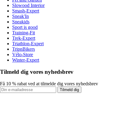
Slowood Interior
Smash-Expert
Sneak'In
Sneakids
Sport is good
Training-Fit
Trek-Expert
Triathlon-Expert
TripnBikers
Vélo-Store
Winter-Expert
Tilmeld dig vores nyhedsbrev
Få 10 % rabat ved at tilmelde dig vores nyhedsbrev
Tilmeld dig