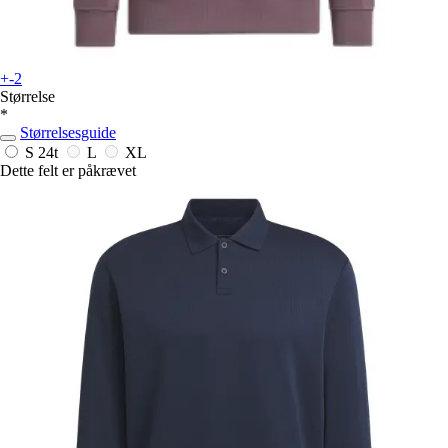
+-2
Størrelse
*
Størrelsesguide
S
24t
L
XL
Dette felt er påkrævet