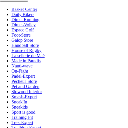
Basket-Center
Daily Bikers
Direct Running
Direct-Volley
Espace Golf
Foot-Store
Galop Store
Handball-Store
House of Rugby
La sellerie de Maé
Made in Paradis
Nauti-wave
On-Fight
Padel-Expert
Pecheur-Store
Pet and Garden
Slowood Interior
Smash-Expert
Sneak'In
Sneakids
Sport is good
Training-Fit
Trek-Expert
Triathlon-Expert