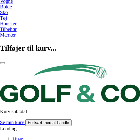
Vogne
Bolde
Sko
Tøj
Hansker
Tilbehør
Mærker
Tilføjer til kurv...
Kurv subtotal
Se min kurv
Fortsæt med at handle
Loading...
Hjem