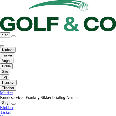
Søg
Klubber
Tasker
Vogne
Bolde
Sko
Tøj
Hansker
Tilbehør
Mærker
Kundeservice i Frankrig
Sikker betaling
Nem retur
Søg
Klubber
Tasker