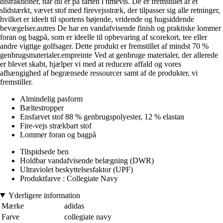
distraktioner, når du er på farten i timevis. De er fremstillet af et
slidstærkt, vævet stof med firevejsstræk, der tilpasser sig alle retninger,
hvilket er ideelt til sportens bøjende, vridende og hugsiddende
bevægelser.autres De har en vandafvisende finish og praktiske lommer
foran og bagpå, som er ideelle til opbevaring af scorekort, tee eller
andre vigtige golfsager. Dette produkt er fremstillet af mindst 70 %
genbrugsmaterialer.empreinte Ved at genbruge materialer, der allerede
er blevet skabt, hjælper vi med at reducere affald og vores
afhængighed af begrænsede ressourcer samt af de produkter, vi
fremstiller.
Almindelig pasform
Bæltestropper
Ensfarvet stof 88 % genbrugspolyester, 12 % elastan
Fire-vejs strækbart stof
Lommer foran og bagpå
Tilspidsede ben
Holdbar vandafvisende belægning (DWR)
Ultraviolet beskyttelsesfaktor (UPF)
Produktfarve : Collegiate Navy
Yderligere information
Mærke
adidas
Farve
collegiate navy