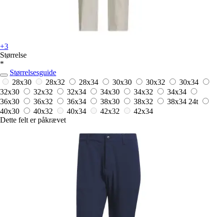
+3
Størrelse
*
Størrelsesguide
28x30
28x32
28x34
30x30
30x32
30x34
32x30
32x32
32x34
34x30
34x32
34x34
36x30
36x32
36x34
38x30
38x32
38x34
24t
40x30
40x32
40x34
42x32
42x34
Dette felt er påkrævet