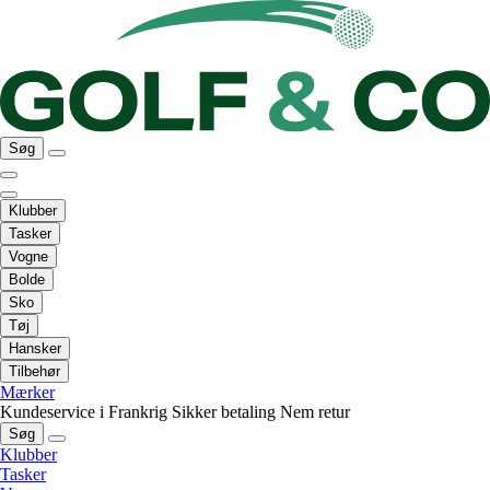
Søg
Klubber
Tasker
Vogne
Bolde
Sko
Tøj
Hansker
Tilbehør
Mærker
Kundeservice i Frankrig
Sikker betaling
Nem retur
Søg
Klubber
Tasker