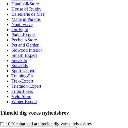
Handball-Store
House of Rugby
La sellerie de Maé
Made in Paradis
Nauti-wave
On-Fight
Padel-Expert
Pecheur-Store
Pet and Garden
Slowood Interior
Smash-Expert
Sneak'In
Sneakids
Sport is good
Training-Fit
Trek-Expert
Triathlon-Expert
TripnBikers
Vélo-Store
Winter-Expert
Tilmeld dig vores nyhedsbrev
Få 10 % rabat ved at tilmelde dig vores nyhedsbrev