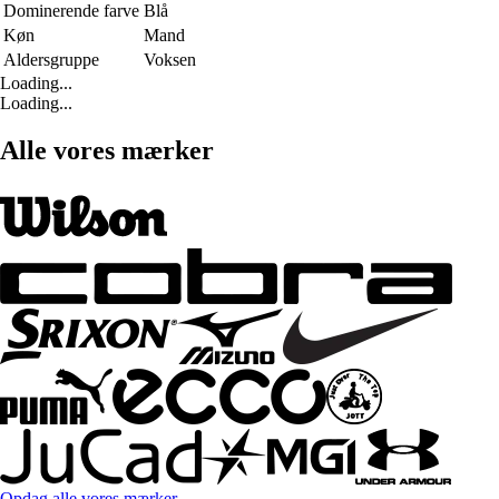
Dominerende farve
Blå
Køn
Mand
Aldersgruppe
Voksen
Loading...
Loading...
Alle vores mærker
Opdag alle vores mærker