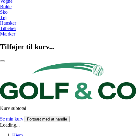
Vogne
Bolde
Sko
Tøj
Hansker
Tilbehør
Mærker
Tilføjer til kurv...
Kurv subtotal
Se min kurv
Fortsæt med at handle
Loading...
Hjem