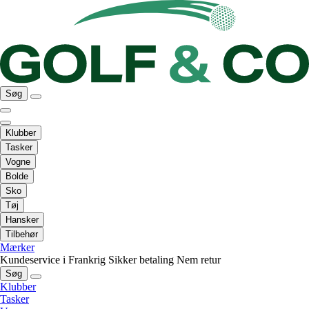
Søg
Klubber
Tasker
Vogne
Bolde
Sko
Tøj
Hansker
Tilbehør
Mærker
Kundeservice i Frankrig
Sikker betaling
Nem retur
Søg
Klubber
Tasker