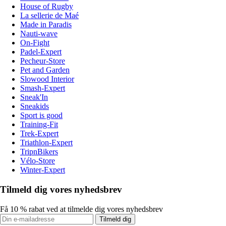
House of Rugby
La sellerie de Maé
Made in Paradis
Nauti-wave
On-Fight
Padel-Expert
Pecheur-Store
Pet and Garden
Slowood Interior
Smash-Expert
Sneak'In
Sneakids
Sport is good
Training-Fit
Trek-Expert
Triathlon-Expert
TripnBikers
Vélo-Store
Winter-Expert
Tilmeld dig vores nyhedsbrev
Få 10 % rabat ved at tilmelde dig vores nyhedsbrev
Tilmeld dig