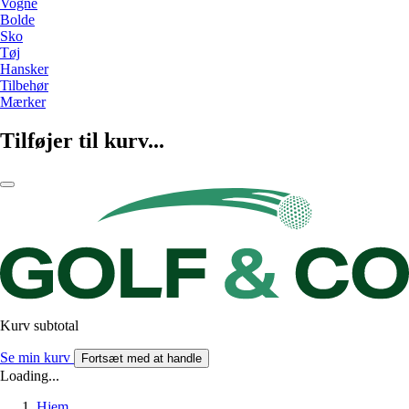
Vogne
Bolde
Sko
Tøj
Hansker
Tilbehør
Mærker
Tilføjer til kurv...
Kurv subtotal
Se min kurv
Fortsæt med at handle
Loading...
Hjem