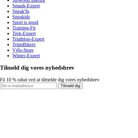
Slowood Interior
Smash-Expert
Sneak'In
Sneakids
Sport is good
Training-Fit
Trek-Expert
Triathlon-Expert
TripnBikers
Vélo-Store
Winter-Expert
Tilmeld dig vores nyhedsbrev
Få 10 % rabat ved at tilmelde dig vores nyhedsbrev
Tilmeld dig