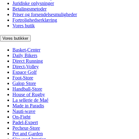
Juridiske oplysninger
Betalingsmetoder
Priser og forsendelsesmuligheder
Fortrolighedserklæring
Vores butik
Vores butikker
Basket-Center
Daily Bikers
Direct Running
Direct-Volley
Espace Golf
Foot-Store
Galop Store
Handball-Store
House of Rugby
La sellerie de Maé
Made in Paradis
Nauti-wave
On-Fight
Padel-Expert
Pecheur-Store
Pet and Garden