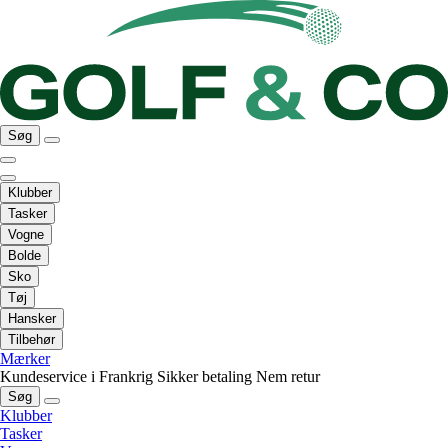
Søg
Klubber
Tasker
Vogne
Bolde
Sko
Tøj
Hansker
Tilbehør
Mærker
Kundeservice i Frankrig
Sikker betaling
Nem retur
Søg
Klubber
Tasker