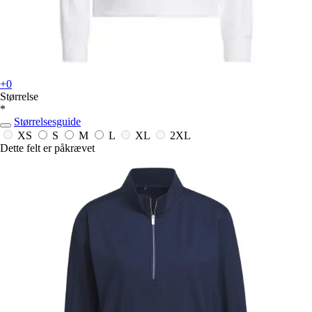
+0
Størrelse
*
Størrelsesguide
XS
S
M
L
XL
2XL
Dette felt er påkrævet