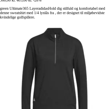
560,00 kr.
405,00 kr.
-28%
green Ultimate365 LayeradidasHold dig stilfuld og komfortabel med
denne sweatshirt med 1/4 lynlås fra , der er designet til miljøbevidste
kvindelige golfspillere.