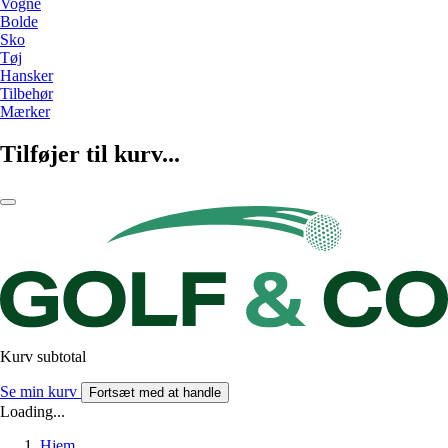
Vogne
Bolde
Sko
Tøj
Hansker
Tilbehør
Mærker
Tilføjer til kurv...
Kurv subtotal
Se min kurv
Fortsæt med at handle
Loading...
Hjem