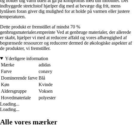
og holder dig varm uden at gå på kompromis med din mobilitet. Det
indbyggede stretchstof hjælper dig med at bevæge dig frit, mens
lynlåsen foran giver dig mulighed for at holde på varmen eller justere
temperaturen.
Dette produkt er fremstillet af mindst 70 %
genbrugsmaterialer.empreinte Ved at genbruge materialer, der allerede
er skabt, hjælper vi med at reducere affald og vores afhængighed af
begrænsede ressourcer og reducerer dermed de økologiske aspekter af
de produkter, vi fremstiller.
Yderligere information
Mærke
adidas
Farve
conavy
Dominerende farve
Blå
Køn
Kvinde
Aldersgruppe
Voksen
Hovedmateriale
polyester
Loading...
Loading...
Alle vores mærker