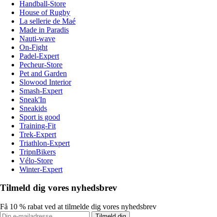
Handball-Store
House of Rugby
La sellerie de Maé
Made in Paradis
Nauti-wave
On-Fight
Padel-Expert
Pecheur-Store
Pet and Garden
Slowood Interior
Smash-Expert
Sneak'In
Sneakids
Sport is good
Training-Fit
Trek-Expert
Triathlon-Expert
TripnBikers
Vélo-Store
Winter-Expert
Tilmeld dig vores nyhedsbrev
Få 10 % rabat ved at tilmelde dig vores nyhedsbrev
Tilmeld dig