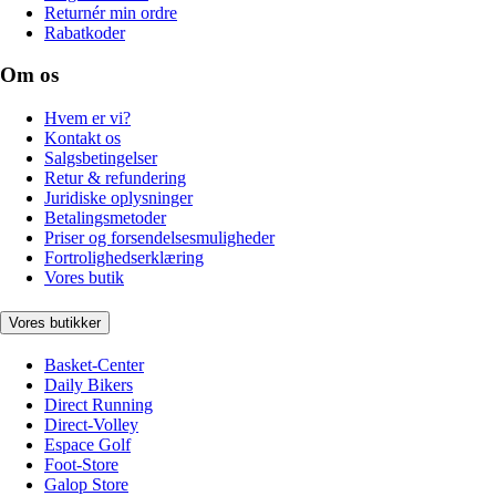
Returnér min ordre
Rabatkoder
Om os
Hvem er vi?
Kontakt os
Salgsbetingelser
Retur & refundering
Juridiske oplysninger
Betalingsmetoder
Priser og forsendelsesmuligheder
Fortrolighedserklæring
Vores butik
Vores butikker
Basket-Center
Daily Bikers
Direct Running
Direct-Volley
Espace Golf
Foot-Store
Galop Store