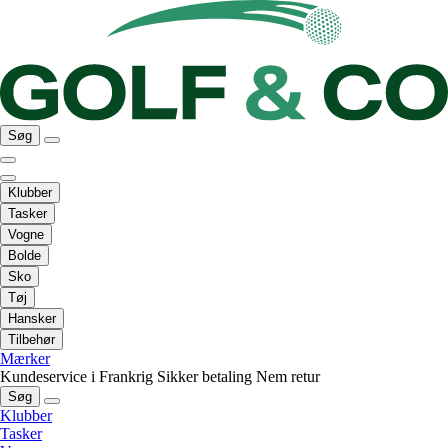
Søg
Klubber
Tasker
Vogne
Bolde
Sko
Tøj
Hansker
Tilbehør
Mærker
Kundeservice i Frankrig
Sikker betaling
Nem retur
Søg
Klubber
Tasker