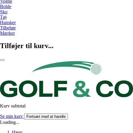
Vogne
Bolde
Sko
Tøj
Hansker
Tilbehør
Mærker
Tilføjer til kurv...
Kurv subtotal
Se min kurv
Fortsæt med at handle
Loading...
Hjem