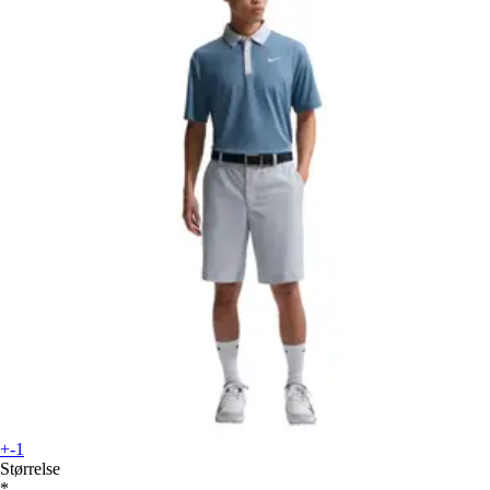
+-1
Størrelse
*