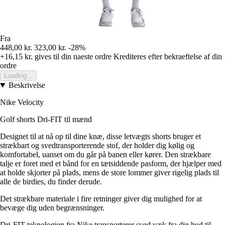
Fra
448,00 kr.
323,00 kr.
-28%
+16,15 kr.
gives til din naeste ordre
Krediteres efter bekraeftelse af din
ordre
Loading...
Beskrivelse
Nike Velocity
Golf shorts Dri-FIT til mænd
Designet til at nå op til dine knæ, disse letvægts shorts bruger et
strækbart og svedtransporterende stof, der holder dig kølig og
komfortabel, uanset om du går på banen eller kører. Den strækbare
talje er foret med et bånd for en tætsiddende pasform, der hjælper med
at holde skjorter på plads, mens de store lommer giver rigelig plads til
alle de birdies, du finder derude.
Det strækbare materiale i fire retninger giver dig mulighed for at
bevæge dig uden begrænsninger.
Dri-FIT teknologien fra Nike transporterer sved væk fra din hud til