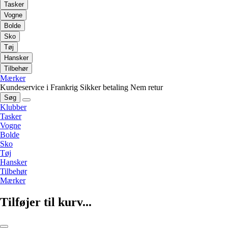
Tasker
Vogne
Bolde
Sko
Tøj
Hansker
Tilbehør
Mærker
Kundeservice i Frankrig
Sikker betaling
Nem retur
Søg
Klubber
Tasker
Vogne
Bolde
Sko
Tøj
Hansker
Tilbehør
Mærker
Tilføjer til kurv...