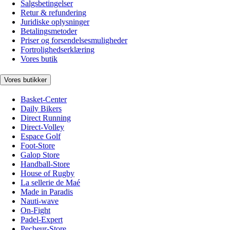
Salgsbetingelser
Retur & refundering
Juridiske oplysninger
Betalingsmetoder
Priser og forsendelsesmuligheder
Fortrolighedserklæring
Vores butik
Vores butikker
Basket-Center
Daily Bikers
Direct Running
Direct-Volley
Espace Golf
Foot-Store
Galop Store
Handball-Store
House of Rugby
La sellerie de Maé
Made in Paradis
Nauti-wave
On-Fight
Padel-Expert
Pecheur-Store