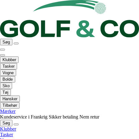
Søg
Klubber
Tasker
Vogne
Bolde
Sko
Tøj
Hansker
Tilbehør
Mærker
Kundeservice i Frankrig
Sikker betaling
Nem retur
Søg
Klubber
Tasker