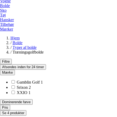
Vogne
Bolde
Sko
Tøj
Hansker
Tilbehør
Mærker
Hjem
/
Bolde
/
Typer af bolde
/
Træningsgolfbolde
Filtre
Afsendes inden for 24 timer
Mærke
Gamblin Golf
1
Srixon
2
XXIO
1
Dominerende farve
Pris
Se 4 produkter