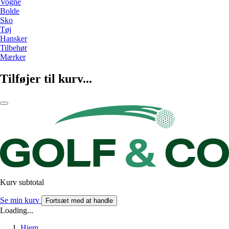
Vogne
Bolde
Sko
Tøj
Hansker
Tilbehør
Mærker
Tilføjer til kurv...
Kurv subtotal
Se min kurv
Fortsæt med at handle
Loading...
Hjem