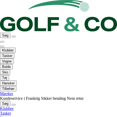
Søg
Klubber
Tasker
Vogne
Bolde
Sko
Tøj
Hansker
Tilbehør
Mærker
Kundeservice i Frankrig
Sikker betaling
Nem retur
Søg
Klubber
Tasker