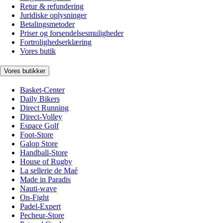
Retur & refundering
Juridiske oplysninger
Betalingsmetoder
Priser og forsendelsesmuligheder
Fortrolighedserklæring
Vores butik
Vores butikker
Basket-Center
Daily Bikers
Direct Running
Direct-Volley
Espace Golf
Foot-Store
Galop Store
Handball-Store
House of Rugby
La sellerie de Maé
Made in Paradis
Nauti-wave
On-Fight
Padel-Expert
Pecheur-Store