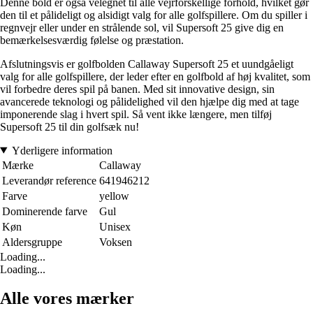
Denne bold er også velegnet til alle vejrforskellige forhold, hvilket gør
den til et pålideligt og alsidigt valg for alle golfspillere. Om du spiller i
regnvejr eller under en strålende sol, vil Supersoft 25 give dig en
bemærkelsesværdig følelse og præstation.
Afslutningsvis er golfbolden Callaway Supersoft 25 et uundgåeligt
valg for alle golfspillere, der leder efter en golfbold af høj kvalitet, som
vil forbedre deres spil på banen. Med sit innovative design, sin
avancerede teknologi og pålidelighed vil den hjælpe dig med at tage
imponerende slag i hvert spil. Så vent ikke længere, men tilføj
Supersoft 25 til din golfsæk nu!
Yderligere information
Mærke
Callaway
Leverandør reference
641946212
Farve
yellow
Dominerende farve
Gul
Køn
Unisex
Aldersgruppe
Voksen
Loading...
Loading...
Alle vores mærker