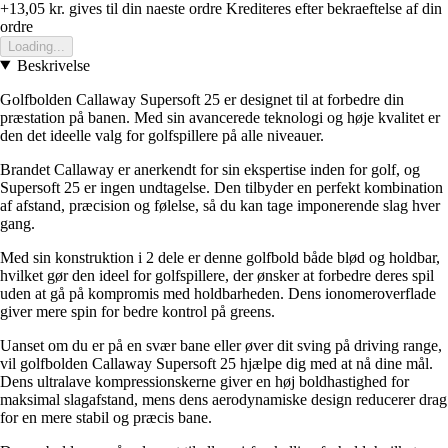
+13,05 kr.
gives til din naeste ordre
Krediteres efter bekraeftelse af din
ordre
Loading...
Beskrivelse
Golfbolden Callaway Supersoft 25 er designet til at forbedre din
præstation på banen. Med sin avancerede teknologi og høje kvalitet er
den det ideelle valg for golfspillere på alle niveauer.
Brandet Callaway er anerkendt for sin ekspertise inden for golf, og
Supersoft 25 er ingen undtagelse. Den tilbyder en perfekt kombination
af afstand, præcision og følelse, så du kan tage imponerende slag hver
gang.
Med sin konstruktion i 2 dele er denne golfbold både blød og holdbar,
hvilket gør den ideel for golfspillere, der ønsker at forbedre deres spil
uden at gå på kompromis med holdbarheden. Dens ionomeroverflade
giver mere spin for bedre kontrol på greens.
Uanset om du er på en svær bane eller øver dit sving på driving range,
vil golfbolden Callaway Supersoft 25 hjælpe dig med at nå dine mål.
Dens ultralave kompressionskerne giver en høj boldhastighed for
maksimal slagafstand, mens dens aerodynamiske design reducerer drag
for en mere stabil og præcis bane.