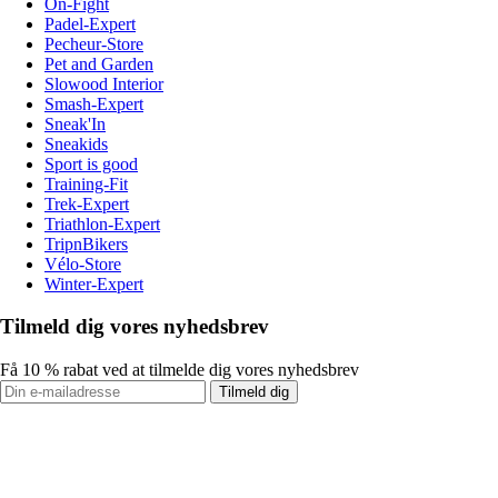
On-Fight
Padel-Expert
Pecheur-Store
Pet and Garden
Slowood Interior
Smash-Expert
Sneak'In
Sneakids
Sport is good
Training-Fit
Trek-Expert
Triathlon-Expert
TripnBikers
Vélo-Store
Winter-Expert
Tilmeld dig vores nyhedsbrev
Få 10 % rabat ved at tilmelde dig vores nyhedsbrev
Tilmeld dig