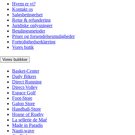
Hvem er vi?
Kontakt os
Salgsbetingelser
Retur & refundering
Juridiske oplysninger
Betalingsmetoder
Priser og forsendelsesmuligheder
Fortrolighedserklæring
Vores butik
Vores butikker
Basket-Center
Daily Bikers
Direct Running
Direct-Volley
Espace Golf
Foot-Store
Galop Store
Handball-Store
House of Rugby
La sellerie de Maé
Made in Paradis
Nauti-wave