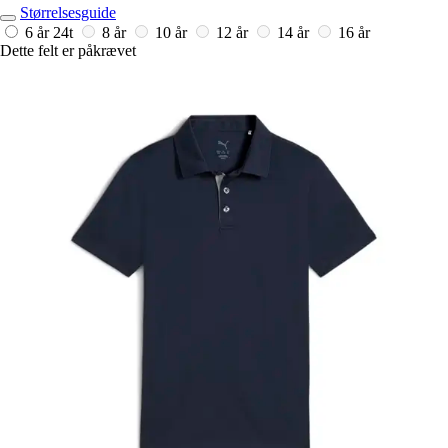
Størrelsesguide
6 år
24t
8 år
10 år
12 år
14 år
16 år
Dette felt er påkrævet