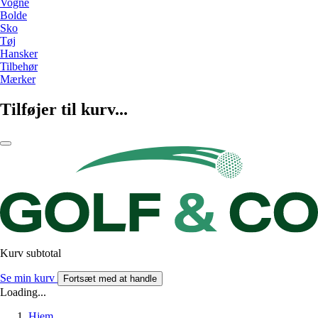
Vogne
Bolde
Sko
Tøj
Hansker
Tilbehør
Mærker
Tilføjer til kurv...
Kurv subtotal
Se min kurv
Fortsæt med at handle
Loading...
Hjem