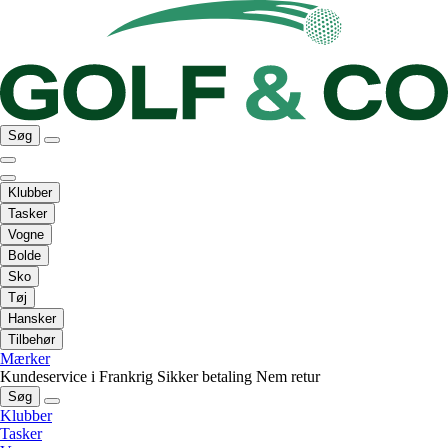
Søg
Klubber
Tasker
Vogne
Bolde
Sko
Tøj
Hansker
Tilbehør
Mærker
Kundeservice i Frankrig
Sikker betaling
Nem retur
Søg
Klubber
Tasker