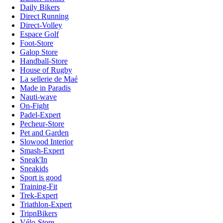
Daily Bikers
Direct Running
Direct-Volley
Espace Golf
Foot-Store
Galop Store
Handball-Store
House of Rugby
La sellerie de Maé
Made in Paradis
Nauti-wave
On-Fight
Padel-Expert
Pecheur-Store
Pet and Garden
Slowood Interior
Smash-Expert
Sneak'In
Sneakids
Sport is good
Training-Fit
Trek-Expert
Triathlon-Expert
TripnBikers
Vélo-Store