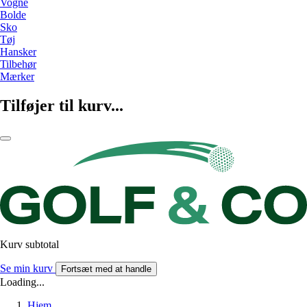
Vogne
Bolde
Sko
Tøj
Hansker
Tilbehør
Mærker
Tilføjer til kurv...
Kurv subtotal
Se min kurv
Fortsæt med at handle
Loading...
Hjem