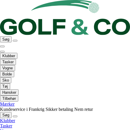
Søg
Klubber
Tasker
Vogne
Bolde
Sko
Tøj
Hansker
Tilbehør
Mærker
Kundeservice i Frankrig
Sikker betaling
Nem retur
Søg
Klubber
Tasker