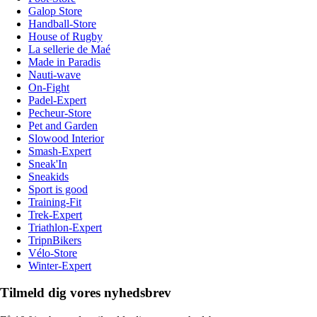
Galop Store
Handball-Store
House of Rugby
La sellerie de Maé
Made in Paradis
Nauti-wave
On-Fight
Padel-Expert
Pecheur-Store
Pet and Garden
Slowood Interior
Smash-Expert
Sneak'In
Sneakids
Sport is good
Training-Fit
Trek-Expert
Triathlon-Expert
TripnBikers
Vélo-Store
Winter-Expert
Tilmeld dig vores nyhedsbrev