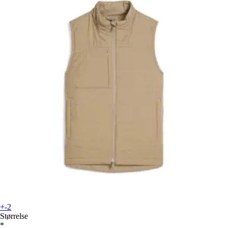
+-2
Størrelse
*