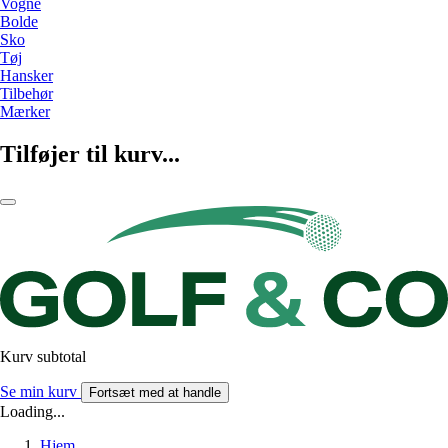
Vogne
Bolde
Sko
Tøj
Hansker
Tilbehør
Mærker
Tilføjer til kurv...
Kurv subtotal
Se min kurv
Fortsæt med at handle
Loading...
Hjem