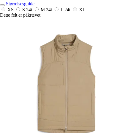
Størrelsesguide
XS
S
24t
M
24t
L
24t
XL
Dette felt er påkrævet