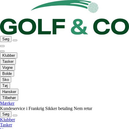
Søg
Klubber
Tasker
Vogne
Bolde
Sko
Tøj
Hansker
Tilbehør
Mærker
Kundeservice i Frankrig
Sikker betaling
Nem retur
Søg
Klubber
Tasker