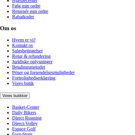
Hjælpecenter
Følg min ordre
Returnér min ordre
Rabatkoder
Om os
Hvem er vi?
Kontakt os
Salgsbetingelser
Retur & refundering
Juridiske oplysninger
Betalingsmetoder
Priser og forsendelsesmuligheder
Fortrolighedserklæring
Vores butik
Vores butikker
Basket-Center
Daily Bikers
Direct Running
Direct-Volley
Espace Golf
Foot-Store