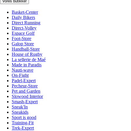
Vores butikker
Basket-Center
Daily Bikers
Direct Running
Direct-Volley
Espace Golf
Foot-Store
Galop Store
Handball-Store
House of Rugby
La sellerie de Maé
Made in Paradis
Nauti-wave
On-Fight
Padel-Expert
Pecheur-Store
Pet and Garden
Slowood Interior
Smash-Expert
Sneak'In
Sneakids
Sport is good
Training-Fit
Trek-Expert