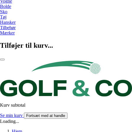
Vogne
Bolde
Sko
Tøj
Hansker
Tilbehør
Mærker
Tilføjer til kurv...
Kurv subtotal
Se min kurv
Fortsæt med at handle
Loading...
Hjem