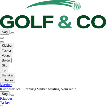
Søg
Klubber
Tasker
Vogne
Bolde
Sko
Tøj
Hansker
Tilbehør
Mærker
Kundeservice i Frankrig
Sikker betaling
Nem retur
Søg
Klubber
Tasker