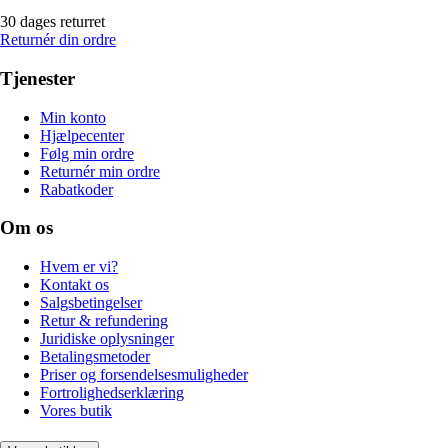
30 dages returret
Returnér din ordre
Tjenester
Min konto
Hjælpecenter
Følg min ordre
Returnér min ordre
Rabatkoder
Om os
Hvem er vi?
Kontakt os
Salgsbetingelser
Retur & refundering
Juridiske oplysninger
Betalingsmetoder
Priser og forsendelsesmuligheder
Fortrolighedserklæring
Vores butik