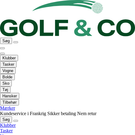
Søg
Klubber
Tasker
Vogne
Bolde
Sko
Tøj
Hansker
Tilbehør
Mærker
Kundeservice i Frankrig
Sikker betaling
Nem retur
Søg
Klubber
Tasker