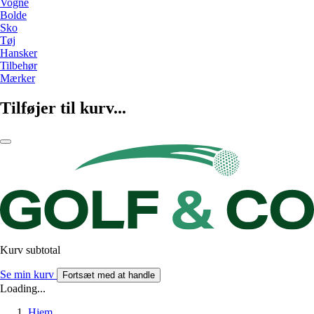
Vogne
Bolde
Sko
Tøj
Hansker
Tilbehør
Mærker
Tilføjer til kurv...
Kurv subtotal
Se min kurv
Fortsæt med at handle
Loading...
Hjem