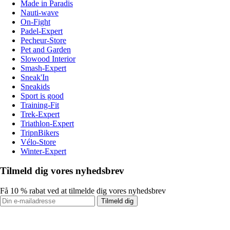
Made in Paradis
Nauti-wave
On-Fight
Padel-Expert
Pecheur-Store
Pet and Garden
Slowood Interior
Smash-Expert
Sneak'In
Sneakids
Sport is good
Training-Fit
Trek-Expert
Triathlon-Expert
TripnBikers
Vélo-Store
Winter-Expert
Tilmeld dig vores nyhedsbrev
Få 10 % rabat ved at tilmelde dig vores nyhedsbrev
Tilmeld dig