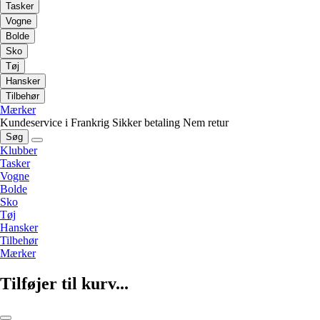
Tasker
Vogne
Bolde
Sko
Tøj
Hansker
Tilbehør
Mærker
Kundeservice i Frankrig
Sikker betaling
Nem retur
Søg
Klubber
Tasker
Vogne
Bolde
Sko
Tøj
Hansker
Tilbehør
Mærker
Tilføjer til kurv...