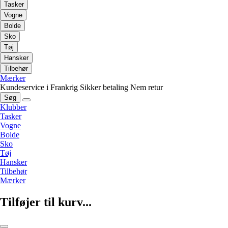
Tasker
Vogne
Bolde
Sko
Tøj
Hansker
Tilbehør
Mærker
Kundeservice i Frankrig
Sikker betaling
Nem retur
Søg
Klubber
Tasker
Vogne
Bolde
Sko
Tøj
Hansker
Tilbehør
Mærker
Tilføjer til kurv...