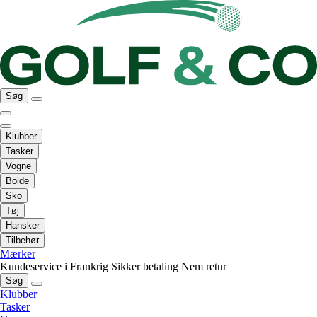
Søg
Klubber
Tasker
Vogne
Bolde
Sko
Tøj
Hansker
Tilbehør
Mærker
Kundeservice i Frankrig
Sikker betaling
Nem retur
Søg
Klubber
Tasker