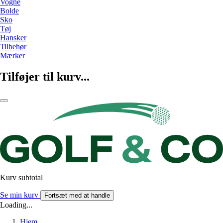
Vogne
Bolde
Sko
Tøj
Hansker
Tilbehør
Mærker
Tilføjer til kurv...
Kurv subtotal
Se min kurv
Fortsæt med at handle
Loading...
Hjem