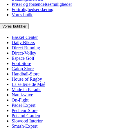
Priser og forsendelsesmuligheder
Fortrolighedserklæring
Vores butik
Vores butikker
Basket-Center
Daily Bikers
Direct Running
Direct-Volley
Espace Golf
Foot-Store
Galop Store
Handball-Store
House of Rugby
La sellerie de Maé
Made in Paradis
Nauti-wave
On-Fight
Padel-Expert
Pecheur-Store
Pet and Garden
Slowood Interior
Smash-Expert