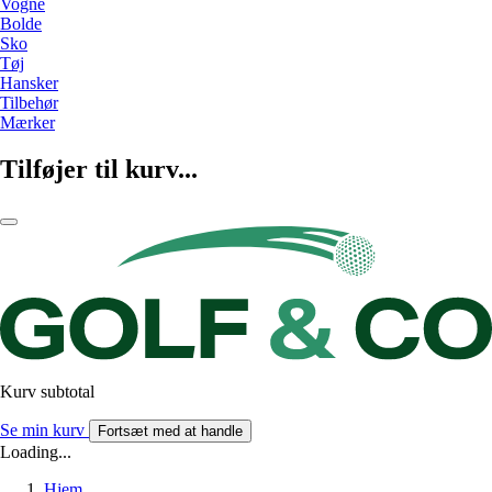
Vogne
Bolde
Sko
Tøj
Hansker
Tilbehør
Mærker
Tilføjer til kurv...
Kurv subtotal
Se min kurv
Fortsæt med at handle
Loading...
Hjem