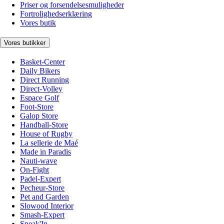
Priser og forsendelsesmuligheder
Fortrolighedserklæring
Vores butik
Vores butikker
Basket-Center
Daily Bikers
Direct Running
Direct-Volley
Espace Golf
Foot-Store
Galop Store
Handball-Store
House of Rugby
La sellerie de Maé
Made in Paradis
Nauti-wave
On-Fight
Padel-Expert
Pecheur-Store
Pet and Garden
Slowood Interior
Smash-Expert
Sneak'In