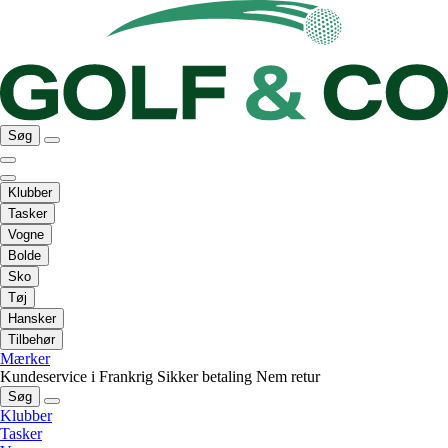
Søg
Klubber
Tasker
Vogne
Bolde
Sko
Tøj
Hansker
Tilbehør
Mærker
Kundeservice i Frankrig
Sikker betaling
Nem retur
Søg
Klubber
Tasker