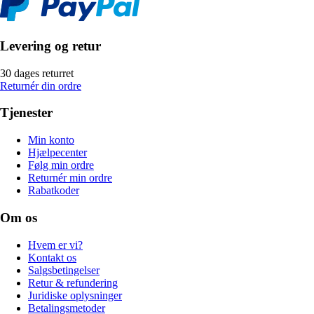
Levering og retur
30 dages returret
Returnér din ordre
Tjenester
Min konto
Hjælpecenter
Følg min ordre
Returnér min ordre
Rabatkoder
Om os
Hvem er vi?
Kontakt os
Salgsbetingelser
Retur & refundering
Juridiske oplysninger
Betalingsmetoder